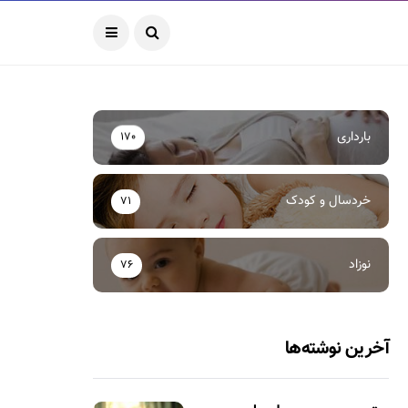
بارداری
170
خردسال و کودک
71
نوزاد
76
آخرین نوشته‌ها