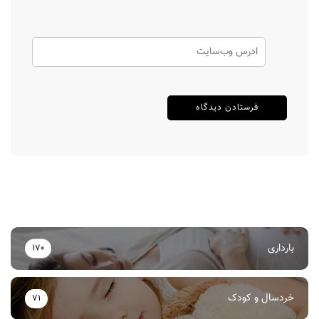
بارداری
170
خردسال و کودک
71