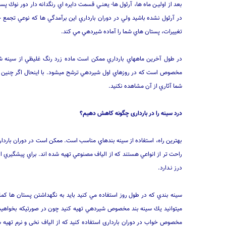
بعد از اوليـن ماه ها، آرئول ها- يعنـي قسمت دايره اي رنگدانه دار دور نوك
در آرئول نشده باشيد ولي در دوران بارداري اين برآمدگي ها كه نوعي تجمع
تغييرات، پستان هاي شما را آماده شيردهي مي كند.
مخصوص است كه در روزهاي اول شيردهي ترشح ميشود. با اينحال اگر چنين نش
شما آثاري از آن مشاهده نكنيد.
درد سینه را در بارداری چگونه کاهش دهیم؟
بهترين راه، استفاده از سينه بندهاي مناسب است. ممكن است در دوران بارداري
راحت تر از انواعي هستند كه از الياف مصنوعي تهيه شده اند. براي پيشگيري از 
درز نـدارد.
سينه بندي كه در طول روز استفاده مي كنيد بايد به نگهداشتن پستان ها كم
ميتوانيد يك سينه بند مخصوص شيردهي تهيه كنيد چون در صورتيكه بخواهيد ف
مخصوص خواب در دوران بارداري استفاده كنيد كه از الياف نخي و نرم تهيه 