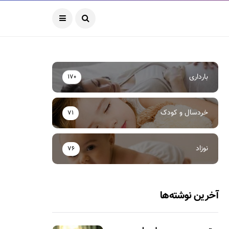
بارداری
170
خردسال و کودک
71
نوزاد
76
آخرین نوشته‌ها