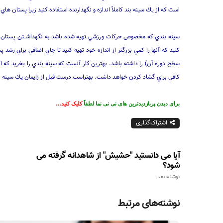
است كه از يك سينه بند كاملاً اندازه و نگهدارنده استفاده كنيد زيرا پستان هاي
سينه بندي كه مخصوص حركات ورزشي تهيه شده باشد به نگهداشــتن پستان ها
سطح دوره آن) را داشته باشد. بهترين كار آنست كه سينه بندي را بخريد كه اگر 
كافي براي گشاد كردن خواهد داشت. بهتراست درست قبل از زايمان يك سينه
برای دیدن پربازدیدترین های نی نی نما لطفاً
کلیک کنید…
اشتراک‌گذاری
آیا می دانستید "حشیش" از شاهدانه گرفته می
شود؟
نوشته بعد
نوشته‌های مرتبط