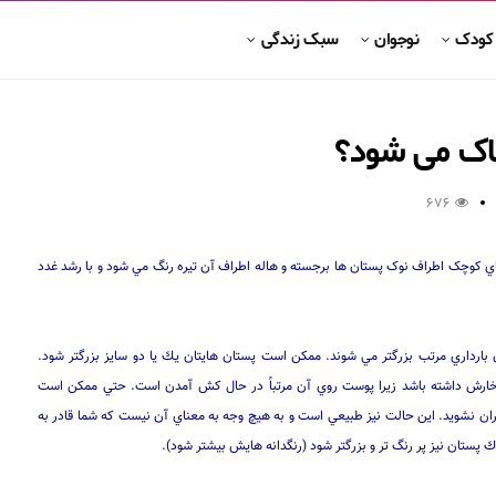
 کودک
نوجوان
سبک زندگی
ناک می شود؟
676
اي کوچک اطراف نوک پستان ها برجسته و هاله اطراف آن تيره رنگ مي شود و با رشد غدد
وران بارداري مرتب بزرگتر مي شوند. ممكن است پستان هايتان يك يا دو سايز بزرگتر شود.
 خارش داشته باشد زيرا پوست روي آن مرتباً در حال كش آمدن است. حتي ممكن است
ران نشويد. اين حالت نيز طبيعي است و به هيچ وجه به معناي آن نيست كه شما قادر به
 پستان نيز پر رنگ تر و بزرگتر شود (رنگدانه هايش بيشتر شود).