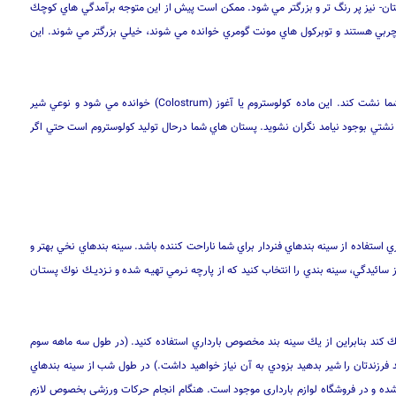
 پستان- نيز پر رنگ تر و بزرگتر مي شود. ممكن است پيش از اين متوجه برآمدگي هاي كوچك
 چربي هستند و توبركول هاي مونت گومري خوانده مي شوند، خيلي بزرگتر مي شوند. اين
در طول آخرين ماههاي بارداري ممكن است ماده زرد رنگ غليظي از سينه شما نشت كند. اين ماده كولوستروم يا آغوز (Colostrum) خوانده مي شود و نوعي شير
تي بوجود نيامد نگران نشويد. پستان هاي شما درحال توليد كولوستروم است حتي اگر
 استفاده از سينه بندهاي فنردار براي شما ناراحت كننده باشد. سينه بندهاي نخي بهتر و
سائيدگي، سينه بندي را انتخاب كنيد كه از پارچه نـرمي تهيـه شده و نـزديـك نوك پستـان
ك كند بنابراين از يك سينه بند مخصوص بارداري استفاده كنيد. (در طول سه ماهه سوم
رزندتان را شير بدهيد بزودي به آن نياز خواهيد داشت.) در طول شب از سينه بندهاي
شده و در فروشگاه لوازم بارداري موجود است. هنگام انجام حركات ورزشي بخصوص لازم