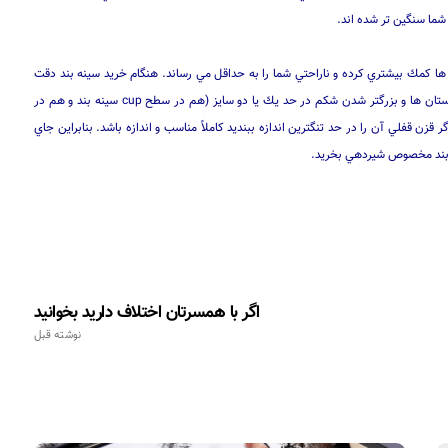
 شما سنگين تر شده اند.
 كمك بيشتري كرده و ناراحتي شما را به حداقل مي رساند. هنگام خريد سينه بند دقت
كنيد كه آنها را كمي بزرگتر از اندازه خود تهيه كنيد تا جاي اضافي براي رشد پستان ها و بزرگتر شدن شكم در حد يك يا دو سايز (هم در سطح cup سينه بند و هم در
قزن قفلي آن را در حد تنگترين اندازه ببنديد كاملاً مناسب و اندازه باشد. بنابراين جاي
 بند مخصوص شيردهي بخريد.
اگر با همسرتان اختلاف دارید بخوانید
نوشته قبل