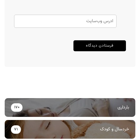
بارداری
170
خردسال و کودک
71