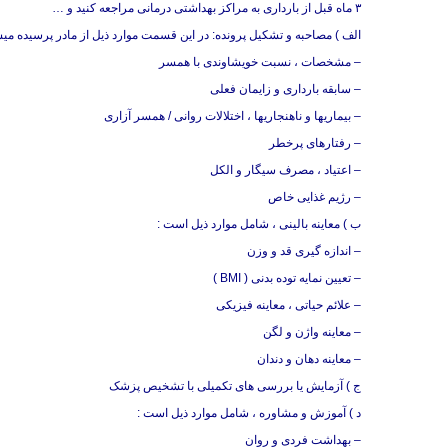
۳ ماه قبل از بارداری به مراکز بهداشتی درمانی مراجعه کنید و …
الف ) مصاحبه و تشکیل پرونده: در این قسمت موارد ذیل از مادر پرسیده میش
– مشخصات ، نسبت خویشاوندی با همسر
– سابقه بارداری و زایمان فعلی
– بیماریها و ناهنجاریها ، اختلالات روانی / همسر آزاری
– رفتارهای پرخطر
– اعتیاد ، مصرف سیگار و الکل
– رژیم غذایی خاص
ب ) معاینه بالینی ، شامل موارد ذیل است :
– اندازه گیری قد و وزن
– تعیین نمایه توده بدنی ( BMI )
– علائم حیاتی ، معاینه فیزیکی
– معاینه واژن و لگن
– معاینه دهان و دندان
ج ) آزمایش یا بررسی های تکمیلی با تشخیص پزشک
د ) آموزش و مشاوره ، شامل موارد ذیل است :
– بهداشت فردی و روان