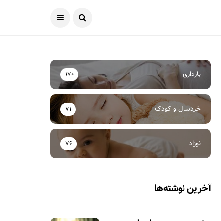
بارداری
170
خردسال و کودک
71
نوزاد
76
آخرین نوشته‌ها