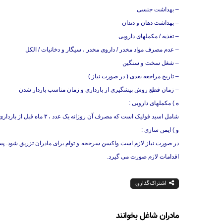
– بهداشت جنسی
– بهداشت دهان و دندان
– تغذیه / مکملهای دارویی
– عدم مصرف مواد مخدر / داروی مخدر ، سیگار و دخانیات / الکل
– شغل سخت و سنگین
– تاریخ مراجعه بعدی ( در صورت نیاز )
– زمان قطع روش پیشگیری از بارداری و زمان مناسب باردار شدن
ه ) مکملهای دارویی :
شامل اسید فولیک است که مصرف آن روزانه یک عدد ، ۳ ماه قبل از بارداری توصیه میشود .
و ) ایمن سازی :
در صورت نیاز لازم است واکسن سرخجه و توام برای مادران تزریق شود. پس 
اقدامات لازم صورت می گیرد.
اشتراک‌گذاری
مادران شاغل بخوانند