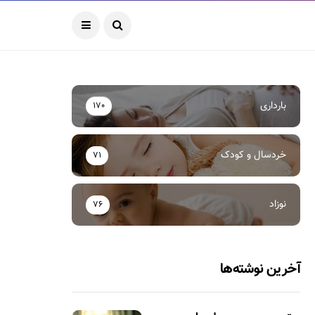
بارداری
170
خردسال و کودک
71
نوزاد
76
آخرین نوشته‌ها