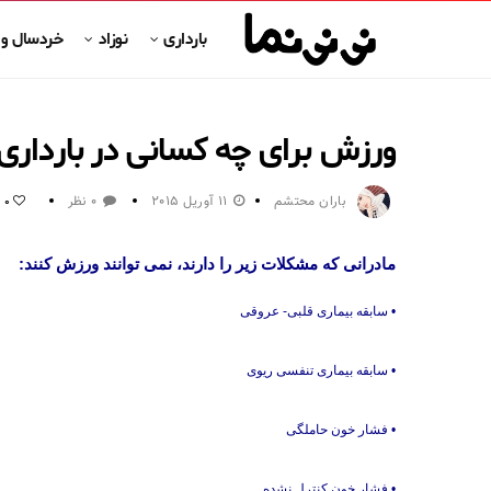
بارداری
نوزاد
خردسال و
ورزش برای چه کسانی در باردار
باران محتشم
11 آوریل 2015
0 نظر
0
مادرانی که مشکلات زیر را دارند، نمی توانند ورزش کنند:
• سابقه بیماری قلبی- عروقی
• سابقه بیماری تنفسی ریوی
• فشار خون حاملگی
• فشار خون کنترل نشده