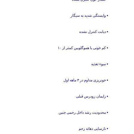
• وابستگی شدید به سیگار
• دیابت کنترل نشده
• کم خونی با هموگلوبین کمتر از ۱۰
• سوء تغذیه
• خونریزی مداوم در ۳ ماهه اول
• زایمان زودرس قبلی
• محدودیت رشد داخل رحمی جنین
• نارسایی دهانه رحم