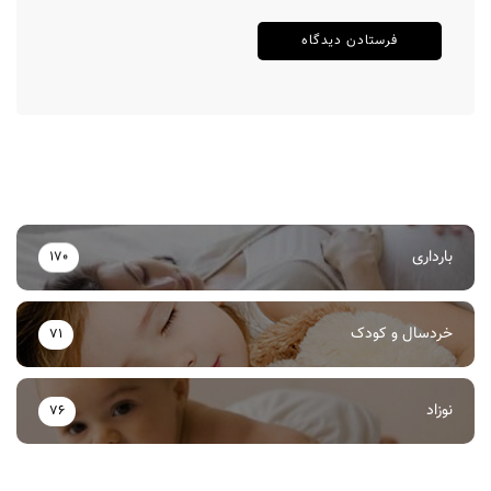
بارداری
170
خردسال و کودک
71
نوزاد
76