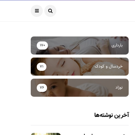
بارداری
170
خردسال و کودک
71
نوزاد
76
آخرین نوشته‌ها