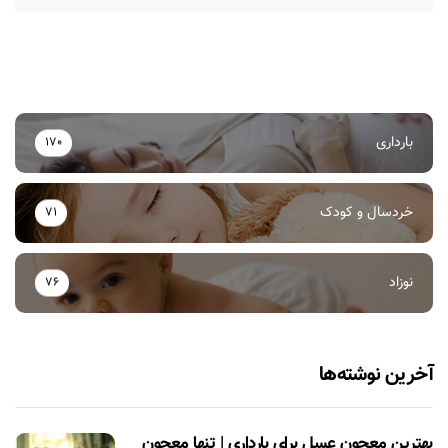
بارداری
170
خردسال و کودک
71
نوزاد
76
آخرین نوشته‌ها
بهترین معجون عسل برای بارداری | تنها معجون