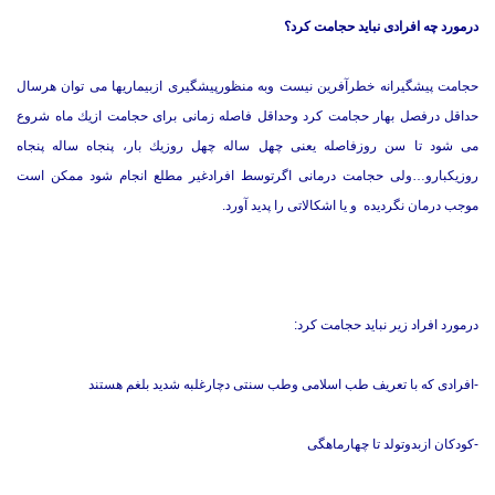
درمورد چه افرادی نباید حجامت كرد؟
حجامت پیشگیرانه خطرآفرین نیست وبه منظورپیشگیری ازبیماریها می توان هرسال
حداقل درفصل بهار حجامت كرد وحداقل فاصله زمانی برای حجامت ازیك ماه شروع
می شود تا سن روزفاصله یعنی چهل ساله چهل روزیك بار، پنجاه ساله پنجاه
روزیكبارو…ولی حجامت درمانی اگرتوسط افرادغیر مطلع انجام شود ممكن است
موجب درمان نگردیده و یا اشكالاتی را پدید آورد.
درمورد افراد زیر نباید حجامت كرد:
-افرادی كه با تعریف طب اسلامی وطب سنتی دچارغلبه شدید بلغم هستند
-كودكان ازبدوتولد تا چهارماهگی