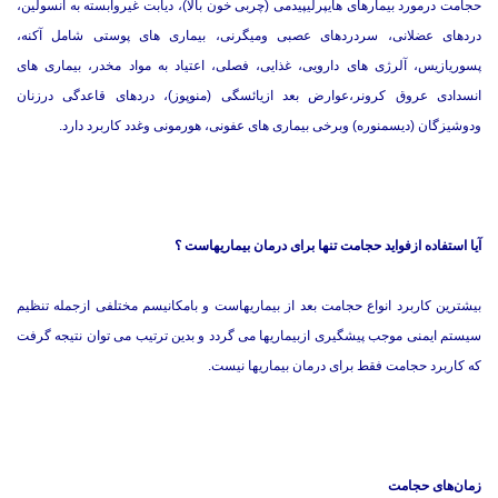
حجامت درمورد بیمارهای هایپرلیپیدمی (چربی خون بالا)، دیابت غیروابسته به انسولین،
دردهای عضلانی، سردردهای عصبی ومیگرنی، بیماری های پوستی شامل آكنه،
پسوریازیس، آلرژی های دارویی، غذایی، فصلی، اعتیاد به مواد مخدر، بیماری های
انسدادی عروق كرونر،عوارض بعد ازیائسگی (منوپوز)، دردهای قاعدگی درزنان
ودوشیزگان (دیسمنوره) وبرخی بیماری های عفونی، هورمونی وغدد كاربرد دارد.
آیا استفاده ازفواید حجامت تنها برای درمان بیماریهاست ؟
بیشترین كاربرد انواع حجامت بعد از بیماریهاست و بامكانیسم مختلفی ازجمله تنظیم
سیستم ایمنی موجب پیشگیری ازبیماریها می گردد و بدین ترتیب می توان نتیجه گرفت
كه كاربرد حجامت فقط برای درمان بیماریها نیست.
زمان‌های حجامت