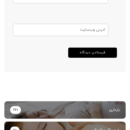
بارداری
170