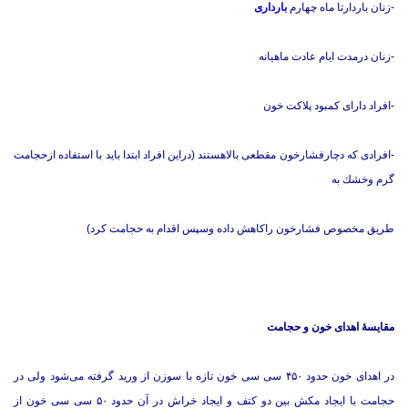
-زنان باردارتا ماه چهارم
بارداری
-زنان درمدت ایام عادت ماهیانه
-افراد دارای كمبود پلاكت خون
-افرادی كه دچارفشارخون مقطعی بالاهستند (دراین افراد ابتدا باید با استفاده ازحجامت
گرم وخشك به
طریق مخصوص فشارخون راكاهش داده وسپس اقدام به حجامت كرد)
مقایسۀ اهدای خون و حجامت
در اهدای خون‌ حدود ۴۵۰ سی سی خون تازه با سوزن از ورید گرفته می‌شود ولی در
حجامت با ایجاد مکش بین دو کتف و ایجاد خراش در آن حدود ۵۰ سی سی خون از