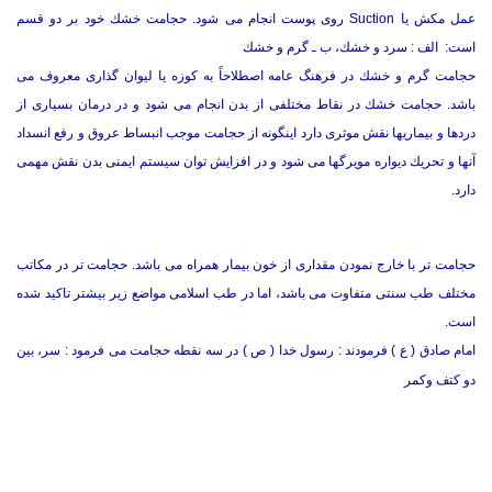
عمل مكش یا Suction روی پوست انجام می شود. حجامت خشك خود بر دو قسم
است: الف : سرد و خشك، ب ـ گرم و خشك
حجامت گرم و خشك در فرهنگ عامه اصطلاحاً به كوزه یا لیوان گذاری معروف می
باشد. حجامت خشك در نقاط مختلفی از بدن انجام می شود و در درمان بسیاری از
دردها و بیماریها نقش موثری دارد اینگونه از حجامت موجب انبساط عروق و رفع انسداد
آنها و تحریك دیواره مویرگها می شود و در افزایش توان سیستم ایمنی بدن نقش مهمی
دارد.
حجامت تر با خارج نمودن مقداری از خون بیمار همراه می باشد. حجامت تر در مكاتب
مختلف طب سنتی متفاوت می باشد، اما در طب اسلامی مواضع زیر بیشتر تاكید شده
است.
امام صادق ( ع ) فرمودند : رسول خدا ( ص ) در سه نقطه حجامت می فرمود : سر، بین
دو كتف وكمر