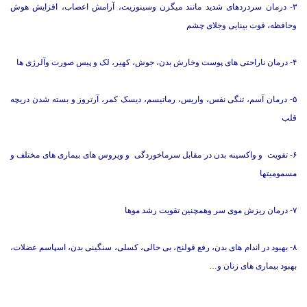
۳- درمان سردردهای شدید مانند میگرن وسینوزیت، آرامش اعصاب، افزایش هوش
وحافظه، قوت بینایی وجلای چشم
۴- درمان ناراحتی های پوست وخارش بدن، جوش، کهیر، لک و پیس صورت وآلرژی ها
۵- درمان آسم، تنگی نفس، واریس، رماتیسم، دیسک کمر، آرتروز و بسته شدن دریچه
قلب
۶- تقویت و واکسینه بدن در مقابل سرماخوردگی و ویروس های بیماری های مختلف و
مسمومیتها
۷- درمان ریزش موی سر وهمچنین تقویت رشد موها
۸- بهبود در اندام های بدن، رفع قولنج، بی حالی، کسلی، سنگینی بدن، اسپاسم عضلات،
بهبود بیماری های زنان و…