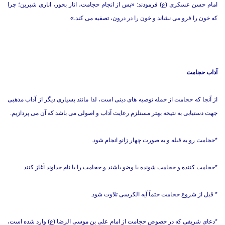
امام حسن عسکری (ع) فرمودند: «پس از انجام حجامت، انار بخور، اناری شیرین؛ چرا
که خون را فرو می نشاند و خون را در درون، تصفیه می کند.»
آداب حجامت
از آنجا که حجامت از جمله توصیه های دینی است، لذا مانند بسیاری دیگر از آداب مذهبی
جهت دستیابی به نتیجه بهتر مستلزم رعایت آداب و اصولی می باشد که آن می پردازیم.
*حجامت رو به قبله و به صورت چهار زانو انجام شود.
*حجامت کننده و حجامت شونده با وضو باشند و حجامت را با نام خداوند آغاز کنند.
* قبل از شروع حجامت حتماً آیه الکرسی تلاوت شود.
*دعای شریفی که در خصوص حجامت از امام علی بن موسی الرضا (ع) وارد شده است،