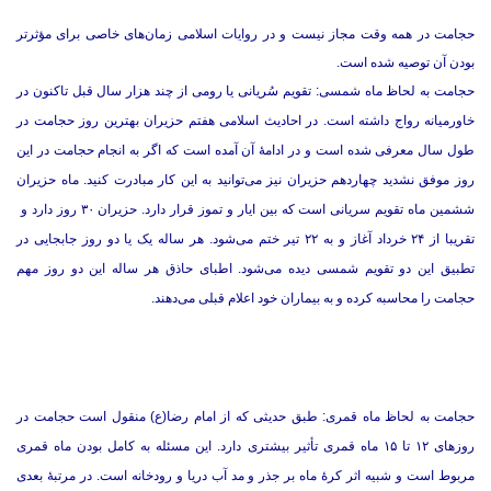
حجامت در همه وقت مجاز نیست و در روایات اسلامی زمان‌های خاصی برای مؤثرتر
بودن آن توصیه شده است.
حجامت به لحاظ ماه شمسی: تقویم سُریانی یا رومی از چند هزار سال قبل تاکنون در
خاورمیانه رواج داشته است. در احادیث اسلامی هفتم حزیران بهترین روز حجامت در
طول سال معرفی شده است و در ادامۀ آن آمده است که اگر به انجام حجامت در این
روز موفق نشدید چهاردهم حزیران نیز می‌توانید به این کار مبادرت کنید. ماه حزیران
ششمین ماه تقویم سریانی است که بین ایار و تموز قرار دارد. حزیران ۳۰ روز دارد و
تقریبا از ۲۴ خرداد آغاز و به ۲۲ تیر ختم می‌شود. هر ساله یک یا دو روز جابجایی در
تطبیق این دو تقویم شمسی دیده می‌شود. اطبای حاذق هر ساله این دو روز مهم
حجامت را محاسبه کرده و به بیماران خود اعلام قبلی می‌دهند.
حجامت به لحاظ ماه‌ قمری: طبق حدیثی که از امام رضا(ع) منقول است حجامت در
روزهای ۱۲ تا ۱۵ ماه قمری تأثیر بیشتری دارد. این مسئله به کامل بودن ماه قمری
مربوط است و شبیه اثر کرۀ ماه بر جذر و مد آب دریا و رودخانه‌ است. در مرتبۀ بعدی