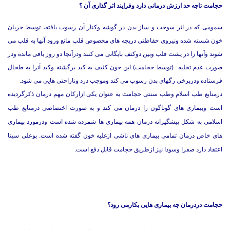
حجامت تاچه حد ارزش درمانی دارد وفرایند اثر گذاری آن ؟
سمومی که در اثر سوخت و ساز بدن در گوشه وکنار آن رسوب یافته، توسط جریان
خون شسته شده ونیروی حفاظتی دریچه های مخصوص قلب مانع ورود آنها به قلب می
شوند وآنها را در پشت قلب وبین دوکتف بایگانی می کنند ودرآنجا دو روز باقی مانده ودر
صورت عدم تخلیه (توسط حجامت) این خون کثیف به کبد برگشته وکبد آنرا به طحال
فرستاده ودربرخی رگهای بدن رسوب می کند وموجب درد وناراحتی هایی می شود.
درمنابع طب اسلام وطب سنتی حجامت به عنوان یكی ازاركان مهم درمان ذكرگردیده
است وبیماری های گوناگون را درمان می كند و به صورت اختصاصی درمنابع طب
اسلامی به شكل پیشگیرانه درمان همه بیماری ها شمرده شده است ودرمورد بیماری
های خاص درمان تمامی بیماری های ناشی ازغلبه خون گفته شده است. بوعلی سینا
اعتقاد دارد صفرا وسودا نیز ازطریق حجامت قابل دفع است.
حجامت دردرمان چه بیماری هایی بكارمی رود؟