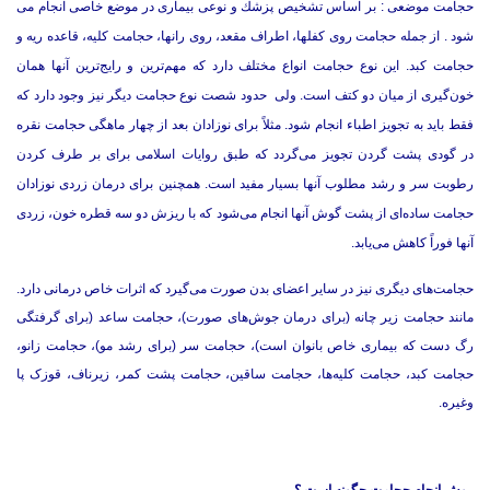
حجامت موضعی : بر اساس تشخیص پزشك و نوعی بیماری در موضع خاصی انجام می
شود . از جمله حجامت روی كفلها، اطراف مقعد، روی رانها، حجامت كلیه، قاعده ریه و
حجامت كبد. این نوع حجامت انواع مختلف دارد که مهم‌ترین و رایج‌ترین آنها همان
خون‌گیری از میان دو کتف است. ولی حدود شصت نوع حجامت دیگر نیز وجود دارد که
فقط باید به تجویز اطباء انجام شود. مثلاً برای نوزادان بعد از چهار ماهگی حجامت نقره
در گودی پشت گردن تجویز می‌گردد که طبق روایات اسلامی برای بر طرف کردن
رطوبت سر و رشد مطلوب آنها بسیار مفید است. همچنین برای درمان زردی نوزادان
حجامت ساده‌ای از پشت گوش آنها انجام می‌شود که با ریزش دو سه قطره خون، زردی
آنها فوراً کاهش می‌یابد.
حجامت‌های دیگری نیز در سایر اعضای بدن صورت می‌گیرد که اثرات خاص درمانی دارد.
مانند حجامت زیر چانه (برای درمان جوش‌های صورت)، حجامت ساعد (برای گرفتگی
رگ دست که بیماری خاص بانوان است)، حجامت سر (برای رشد مو)، حجامت زانو،
حجامت کبد، حجامت کلیه‌ها، حجامت ساقین، حجامت پشت کمر، زیرناف، قوزک پا
وغیره.