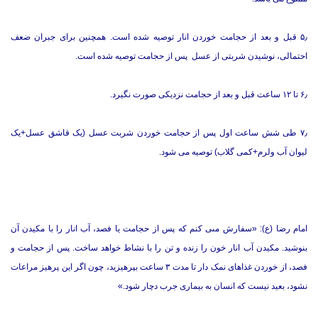
۵٫ قبل و بعد از حجامت خوردن انار توصیه شده است. همچنین برای جبران ضعف
احتمالی، نوشیدن شربتی از عسل پس از حجامت توصیه شده است.
۶٫ تا ۱۲ ساعت قبل و بعد از حجامت نزدیکی صورت نگیرد.
۷٫ طی شش ساعت اول پس از حجامت خوردن شربت عسل (یک قاشق عسل+یک
لیوان آب ولرم+کمی گلاب) توصیه می شود.
امام رضا (ع): «سفارش مىی کنم که پس از حجامت یا فصد، آب انار را با مکیدن آن
بنوشید. مکیدن آب انار خون را زنده و تن را با نشاط خواهد ساخت. پس از حجامت و
فصد، از خوردن غذاهاى نمک‏ دار تا مدت ۳ ساعت بپرهیزید، چون اگر این پرهیز مراعات
نشود، بعید نیست که انسان به بیمارى جرب دچار شود.»