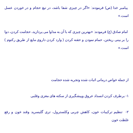
پیامبر خدا (ص) فرمودند: «اگر در چیزی شفا باشد، در تیغ حجام و در خوردن عسل
است.»
امام صادق (ع) فرمودند: «بهترین چیزی که با آن به مداوا می پردازید، حجامت کردن، دوا
را بر بینی ریختن، حمام نمودن و حقنه کردن ( وارد کردن داروی مایع از طریق رکتوم )
است.»
از جمله خواص درمانی اثبات شده وتجربه شده حجامت
۱- برطرف کردن انسداد عروق وپیشگیری از سکته های مغزی وقلبی
۲- تنظیم ترکیبات خون، کاهش چربی وکلسترول، تری گلیسرید وقند خون و رفع
غلظت خون