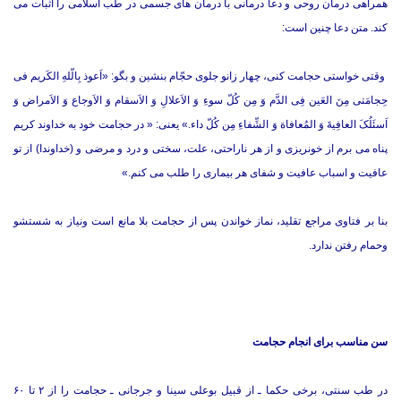
همراهى درمان روحى و دعا درمانى با درمان ‏هاى جسمى در طب اسلامى را اثبات می
کند. متن دعا چنین است:
وقتى خواستى حجامت کنى، چهار زانو جلوى حجّام بنشین و بگو: «اَعوذ بِالّلهِ الکَریم فى
حِجامَتى مِنَ العَین فِى الدَّم وَ مِن کُلّ سوءِ وَ الاَعلالِ وَ الاَسقام وَ الاَوجاع وَ الاَمراض وَ
اَسئَلُکَ العافِیةَ وَ المُعافاة وَ الشِّفاءِ مِن کُلّ داء.» یعنى: « در حجامت خود به خداوند کریم
پناه می ‏برم از خونریزى و از هر ناراحتی، علت، سختى‏ و درد و مرضی و (خداوندا) از تو
عافیت و اسباب عافیت و شفاى هر بیمارى‏ را طلب می کنم.»
بنا بر فتاوی مراجع تقلید، نماز خواندن پس از حجامت بلا مانع است ونیاز به شستشو
وحمام رفتن ندارد.
سن مناسب برای انجام حجامت
در طب سنتی، برخی حکما ـ از قبیل بوعلی سینا و جرجانی ـ حجامت را از ۲ تا ۶۰