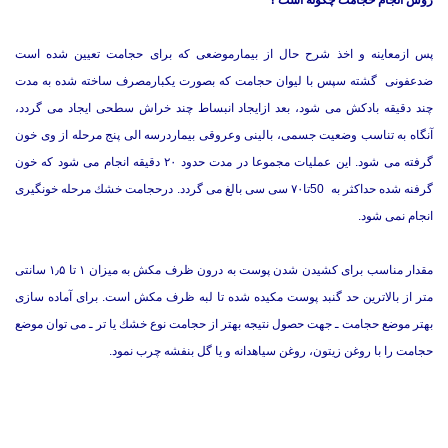
روش انجام حجامت چگونه است ؟
پس ازمعاینه و اخذ شرح حال از بیمارموضعی كه برای حجامت تعیین شده است
ضدعفونی گشته سپس با لیوان حجامت كه بصورت یكبارمصرف ساخته شده به مدت
چند دقیقه بادكش می شود، بعد ازایجاد انبساط چند خراش سطحی ایجاد می گردد،
آنگاه به تناسب وضعیت جسمی، بالینی وعروقی بیماردرسه الی پنج مرحله از وی خون
گرفته می شود. این عملیات مجموعا در مدت حدود ۲۰ دقیقه انجام می شود كه خون
گرفنه شده حداكثر به 50تا۷۰ سی سی بالغ می گردد. درحجامت خشك مرحله خونگیری
انجام نمی شود.
مقدار مناسب برای كشیدن شدن پوست به درون ظرف مكش به میزان ۱ تا ۱٫۵ سانتی
متر از بالاترین حد گنبد پوست مكیده شده تا لبه ظرف مكش است. برای آماده سازی
بهتر موضع حجامت ـ جهت حصول نتیجه بهتر از حجامت نوع خشك یا تر ـ می توان موضع
حجامت را با روغن زیتون، روغن سیاهدانه و یا گل بنفشه چرب نمود.