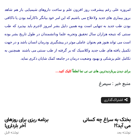
امروزه علی رغم پیشرفت روز افزون علم و ساخت داروهای شیمیایی باز هم شاهد
بروز بیماری های جدید ولاعلاج می باشیم که این امر خود بیانگر ناکارآمد بودن یا ناکافی
بودن طب جدید به تنهایی است وبه همین دلیل بشر امروز لاجرم باید بپذیرد که طب
سنتی که نتیجه هزاران سال تحقیق وتجربه علما ودانشمندان در طول تاریخ بشر بوده
است می تواند هنوز هم بعنوان عاملی موثر در پیشگیری ودرمان انسان باشد و در جهت
تکمیل یافته های طب جدید وکلاسیک که بر گرفته از طب سنتی می باشند همچنین به
تکامل علم پزشکی و بهبود وضعیت درمان در جامعه کمک شایان ذکری نماید.
برای دیدن پربازدیدترین های نی نی نما لطفاً
کلیک کنید…
منبع خبر : سیمرغ
اشتراک‌گذاری
بختک به سراغ چه کسانی
برنامه ریزی برای روزهای
می آید؟!
آخر بارداری!
نوشته بعد
نوشته قبل