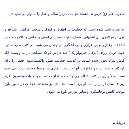
حضرت علی (ع) فرمودند: «همانا حجامت بدن را سالم و عقل را استوار می نماید.»
به تجربه ثابت شده است که حجامت در اطفال و کودکان موجب افزایش رشد قد و
وزن، رفع لاغری، بی اشتهایی، ضعف، تقویت سیستم ایمنی و دفاعی و بالاخره کاهش
اختلالات رفتاری و بی قراری و پرخاشگری در ایشان می شود. در کتب طب سنتی،
جهت درمان زردی ( یرقان فیزیولوژیک ) چند خراش کوچک سطحی در لبه و پشت لاله
گوش نوزاد تجویز شده است. در گذشته حجامت نقش واکسیناسیون فعلی را برای
کودکان داشته است و مقاومت آنها در برابر بیماری ها توسط حجامت زیاد می شده
است. مثلاً رازی در کتاب « الجدری و الحصبه » از حجامت جهت واکسیناسیون افراد
زیر ۱۴ سال در برابر آبله نام برده است. عده ای نیز معتقدند حجامت در سنین بلوغ
موجب کاهش پرخاشگری و سایر عوارض بلوغ می شود .
در پایان: