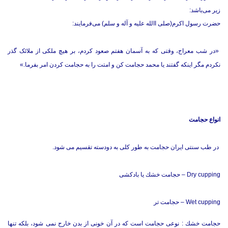
زیر می‌باشد:
حضرت رسول اکرم(صلی االله علیه و آله و سلم) می‌فرمایند:
«در شب معراج، وقتی که به آسمان هفتم صعود کردم، بر هیچ ملکی از ملائک گذر
نکردم مگر اینکه گفتند یا محمد حجامت کن و امتت را به حجامت کردن امر بفرما.»
انواع حجامت
در طب سنتی ایران حجامت به طور كلی به دودسته تقسیم می شود.
Dry cupping – حجامت خشك یا بادكشی
Wet cupping – حجامت تر
حجامت خشك : نوعی حجامت است كه در آن خونی از بدن خارج نمی شود، بلكه تنها