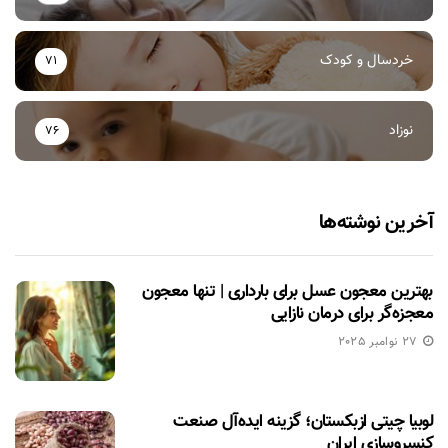
خردسال و کودک
71
نوزاد
76
آخرین نوشته‌ها
بهترین معجون عسل برای بارداری | تنها معجون
معجزه‌گر برای درمان نازایی
27 نوامبر 2025
لوبیا چیتی ازبکستان؛ گزینه ایده‌آل صنعت
کنسروسازی ایران