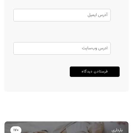
بارداری
170