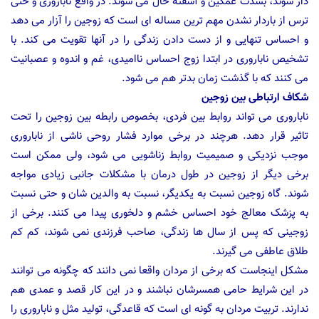
دار شوند، بشدت غمگین و آشفته حال می شوند. در واقع ناباروری و حتی
ترس از باردار نشدن مهم ترین مساله ای است که زوجین را آزار می دهد
و احساس تنهایی و از دست دادن زندگی را در آنها تقویت می کند. با
تشخیص ناباروری در ابتدا زوج احساس ناامیدی، غم و اندوه و عصبانیت
می کنند که با گذشت زمان بدتر هم می شود.
شکاف ارتباطی بین زوجین
ناباروری می تواند روابط بین فردی، بخصوص رابطه بین زوجین را تحت
تاثیر قرار دهد. هرچند در برخی موارد فشار روحی ناشی از ناباروری
موجب نزدیکی و صمیمیت روابط زناشویی می شود، ولی ممکن است
برخی دیگر از زوجین در طول درمان با مشکلات جانبی زیادی مواجه
شوند. گاه زوجین نسبت به یکدیگر، نسبت به والدین شان و حتی نسبت
به پزشک معالج خود احساس خشم و دلخوری پیدا می کنند. برخی از
زوجینی که پس از سال ها زندگی، صاحب فرزندی نمی شوند، کم کم
طلاق عاطفی می گیرند.
مشکل اینجاست که برخی از مردان واقعا نمی دانند که چگونه می توانند
در این شرایط حامی همسرشان نباشند و در این کار قصد و عمدی هم
ندارند. تربیت مردان به گونه ای است که قاعدگی، تولید مثل و ناباروری را