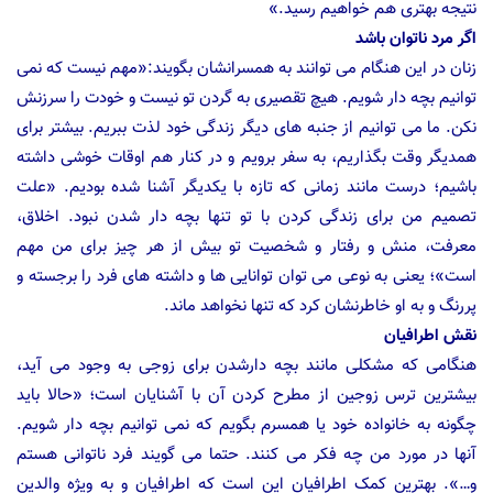
نتیجه بهتری هم خواهیم رسید.»
اگر مرد ناتوان باشد
زنان در این هنگام می توانند به همسرانشان بگویند:«مهم نیست كه نمی
توانیم بچه دار شویم. هیچ تقصیری به گردن تو نیست و خودت را سرزنش
نكن. ما می توانیم از جنبه های دیگر زندگی خود لذت ببریم. بیشتر برای
همدیگر وقت بگذاریم، به سفر برویم و در كنار هم اوقات خوشی داشته
باشیم؛ درست مانند زمانی كه تازه با یكدیگر آشنا شده بودیم. «علت
تصمیم من برای زندگی كردن با تو تنها بچه دار شدن نبود. اخلاق،
معرفت، منش و رفتار و شخصیت تو بیش از هر چیز برای من مهم
است»؛ یعنی به نوعی می توان توانایی ها و داشته های فرد را برجسته و
پررنگ و به او خاطرنشان كرد كه تنها نخواهد ماند.
نقش اطرافیان
هنگامی كه مشكلی مانند بچه دارشدن برای زوجی به وجود می آید،
بیشترین ترس زوجین از مطرح كردن آن با آشنایان است؛ «حالا باید
چگونه به خانواده خود یا همسرم بگویم كه نمی توانیم بچه دار شویم.
آنها در مورد من چه فكر می كنند. حتما می گویند فرد ناتوانی هستم
و…». بهترین کمک اطرافیان این است كه اطرافیان و به ویژه والدین