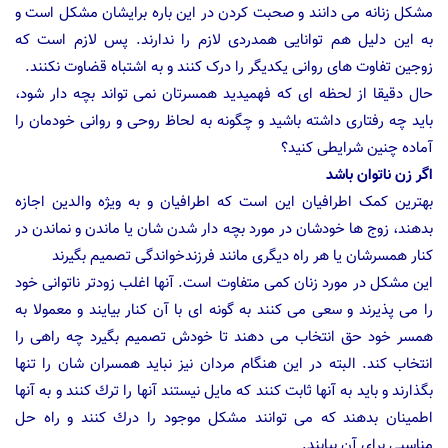
مشکل زنانه می دانند و صحبت کردن در این باره برایشان مشکل است و
به این دلیل هم توانایی همدردی لازم را ندارند. پس لازم است که
زوجین تفاوت های روانی یکدیگر را درک کنند و به اشتباه قضاوت نکنند.
حال دقیقا از لحظه ای كه فهمیدید همسرتان نمی تواند بچه دار شود،
باید چه رفتاری داشته باشید و چگونه به لحاظ روحی و روانی خودمان را
آماده چنین شرایطی كنید؟
اگر زن ناتوان باشد
بهترین کمک اطرافیان این است كه اطرافیان و به ویژه والدین اجازه
بدهند، زوج ها خودشان در مورد بچه دار شدن شان یا ماندن و نماندن در
كنار همسرشان یا هر راه دیگری مانند فرزندخواندگی تصمیم بگیرند
این مشكل در مورد زنان كمی متفاوت است. آنها اغلب زودتر ناتوانی خود
را می پذیرند و سعی می كنند به گونه ای با آن كنار بیایند و معمولا به
همسر خود حق انتخاب می دهند تا خودش تصمیم بگیرد چه راهی را
انتخاب كند. البته در این هنگام مردان نیز نباید همسران شان را تنها
بگذارند و باید به آنها ثابت كنند كه مایل نیستند آنها را ترك كنند و به آنها
اطمینان بدهند كه می توانند مشكل موجود را درك كنند و راه حل
مناسبی برای آن بیابند.