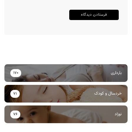
بارداری
170
خردسال و کودک
71
نوزاد
76