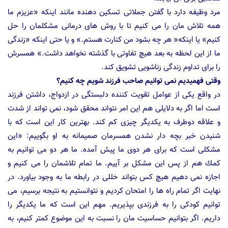
مرد وظیفه دارد با گفتن جملاتی تسكین دهنده مانند اینكه «عزیزم ما
همه تلاش مان را می كنیم تا با روش های درمانی مشكلمان را حل
كنیم» یا اینكه« هر چه بشود من كنارت هستم.» و یا حتی اینكه «زندگی
ما از این لحظه به بعد هیچ تفاوتی با گذشته نخواهد داشت.» همسرش
را برای تداوم زندگی زناشویی تشویق كند.
وقتی فهمیدیم نمی توانیم صاحب فرزند شویم چه كنیم؟
در واقع یكی از عوامل تقویت كننده دلبستگی در ازدواج، داشتن فرزند
است اما اگر به دلایلی هم این امر نتواند محقق شود، نمی تواند از شدت
و علاقه دوطرف به یكدیگر چیزی كم كند. بهترین كار این است كه با
شنیدن خبر بچه دار نشدن همسرمان صمیمانه به او بگوییم: «این
مشكلی است كه برای هر دوی ما پیش آمده. ما هر دو می توانیم به
كمك هم از پس این مشكل بر آییم. ما تمام تلاشمان را می كنیم و
اجازه نمی دهیم هیچ كس بتواند خللی در رابطه ما به وجود بیاورد. در
نهایت اگر تمام راه ها را امتحان كردیم و نتوانستیم به نتیجه برسیم، می
توانیم كودكی را به فرزندی بپذیریم. مهم این است كه ما یكدیگر را
داریم. اگر بتوانیم حساسیت مان را نسبت به این موضوع كمتر كنیم، به