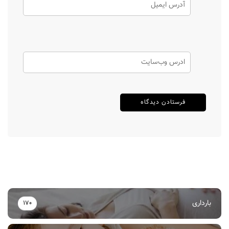
بارداری
170