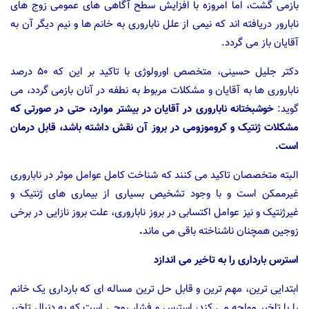
بازمی گشت، اما امروزه با افزایش سطح آگاهی های عمومی زوج های
نابارور دریافته اند که نیمی از علل ناباروری به خانم ها و نیم دیگر آن به
آقایان باز می گردد.
دکتر جلیل حسینی، متخصص اورولوژی با تاکید بر این که ۵۰ درصد
ناباروری ها به آقایان و مشکلات مربوط به نطفه در آنان بازمی گردد، می
گوید:
خوشبختانه ناباروری در آقایان در بیشتر موارد، حتی در صورتی که
مشکلات ژنتیک و کروموزومی در بروز آن نقش داشته باشد، قابل درمان
است.
البته متخصصان تاکید می کنند که شناخت کامل عوامل موثر در ناباروری
غیرممکن است و با وجود تشخیص بسیاری از بیماری های ژنتیک و
غیرژنتیک و نیز عوامل اکتسابی در بروز ناباروری، علت بروز نازایی در برخی
زوجین همچنان ناشناخته باقی می ماند
.
استرس بارداری را به تاخیر می اندازد
ابتدایی ترین، مهم ترین و قابل حل ترین مساله ای که بارداری یک خانم
را با تاخیر مواجه می کند، استرس و فشار روحی است که به دنبال تاخیر