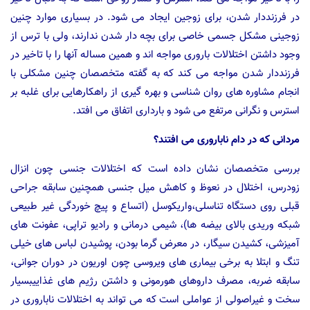
در فرزنددار شدن، برای زوجین ایجاد می شود. در بسیاری موارد چنین
زوجینی مشکل جسمی خاصی برای بچه دار شدن ندارند، ولی با ترس از
وجود داشتن اختلالات باروری مواجه اند و همین مساله آنها را با تاخیر در
فرزنددار شدن مواجه می کند که به گفته متخصصان چنین مشکلی با
انجام مشاوره های روان شناسی و بهره گیری از راهکارهایی برای غلبه بر
استرس و نگرانی مرتفع می شود و بارداری اتفاق می افتد.
مردانی که در دام ناباروری می افتند؟
بررسی متخصصان نشان داده است که اختلالات جنسی چون انزال
زودرس، اختلال در نعوظ و کاهش میل جنسی همچنین سابقه جراحی
قبلی روی دستگاه تناسلی،واریکوسل (اتساع و پیچ خوردگی غیر طبیعی
شبکه وریدی بالای بیضه ها)، شیمی درمانی و رادیو تراپی، عفونت های
آمیزشی، کشیدن سیگار، در معرض گرما بودن، پوشیدن لباس های خیلی
تنگ و ابتلا به برخی بیماری های ویروسی چون اوریون در دوران جوانی،
سابقه ضربه، مصرف داروهای هورمونی و داشتن رژیم های غذاییبسیار
سخت و غیراصولی از عواملی است که می تواند به اختلالات ناباروری در