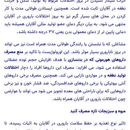
اثرات سیگار کشیدن در بروز اختلالات مربوط به تولید، شکل و حرکت
نطفه در آقایان ثابت شده است. همچنین ایستادن طولانی مدت یا کار
کردن در محل های بسیار گرم نیز به بروز اختلالات باروری در آقایان
متنهی می شود. به بیان دیگر دمای عضو تولید مثلی آقایان همیشه باید
دمایی پایین تر از دمای معمولی بدن یعنی ۳۷ درجه داشته باشد
.
مشاغلی که با نشستن یا رانندگی طولانی مدت همراه است نیز می تواند
در بروز ناباروری بسیار موثر باشد. این اورولوژیست با تاکید بر
منع مصرف
داروهای هورمونی که در بدنسازی
با هدف افزایش حجم توده عضلانی
استفاده می شود، می افزاید: مصرف این داروها افراد را دچار
اختلالات
تولید نطفه
و در مواردی نازایی می کند. همچنین مصرف برخی داروهای
آنتی بیوتیکی یا برخی داروهای ضدافسردگی، ضد فشار خون و نیز برخی
داروهایی که برای ناراحتی های معده تجویز می شود می تواند با عوارضی
چون اختلالات باروری در آقایان همراه باشد.
میوه و سبزیجات تازه مصرف کنید
تاثیر نوع تغذیه بر حفظ سلامت باروری در آقایان به اثبات رسیده، تا