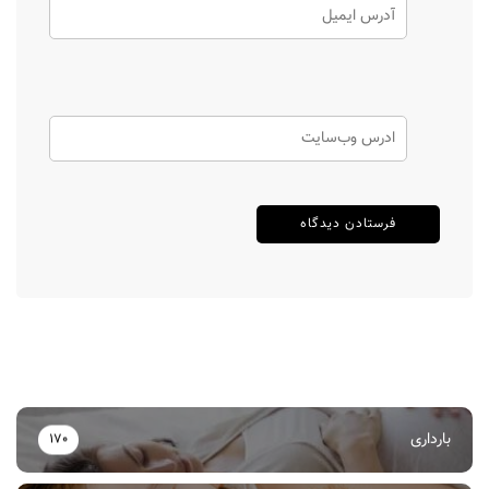
بارداری
170