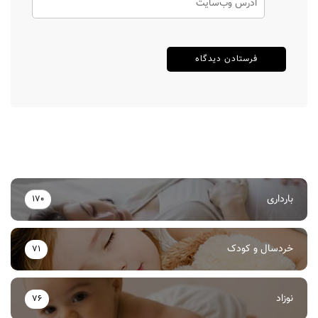
بارداری
170
خردسال و کودک
71
نوزاد
76