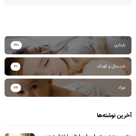
بارداری
170
خردسال و کودک
71
نوزاد
76
آخرین نوشته‌ها