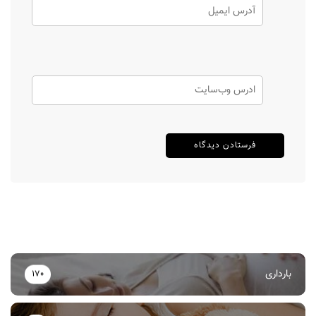
بارداری
170