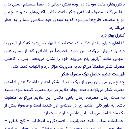
باکتری‌های مفید موجود در روده نقش حیاتی در حفظ سیستم ایمنی بدن
ایفا می‌کند. مصرف اضافه‌ی شکر باعث تکثیر باکتری‌های بد و همچنین
انواع مختلف قارچ‌ها می‌شود که به نوبه‌ی خود سلامتی شما را به خطر
می‌اندازد.
کنترل بهتر درد
غذاهای دارای مثدار شکر بالا باعث ایجاد التهاب می‌شود که کنار آمدن با
درد را دشوار می‌کند. این مورد خصوصاً در افرادی که از بیماری‌های
التهابی مانند آرتروز رنج می‌برند خود را نشان می‌دهد. پس ، کاهش
مصرف شکر مطمئناً می‌تواند به مدیریت مؤثر درد و التهاب کمک کند.
فهرست علایم حاصل ترک مصرف شکر
چه چیزی می‌توان پس از ترک مصرف شکر انتظار داشت؟ عدم ادامه‌ی
مصرف شکر می‌تواند باعث ایجاد علایم در فرد مصرف کننده شود. بسته
به مدت زمان مصرف، زمان باقی ماندن این علایم می‌تواند متفاوت
باشد. به طور کلی، علایم زیر در هفته‌ی اول شدید است و معمولاً بیش از
یک ماه ادامه نمی‌یابد. این علایم عبارت است از:
احساسات منفی مانند عصبانیت ، افسردگی و اضطراب – کج خلقی –
ایجاد هوس برای مصرف مجدد شکر – درد عضلانی – بی‌خوابی – ایجاد