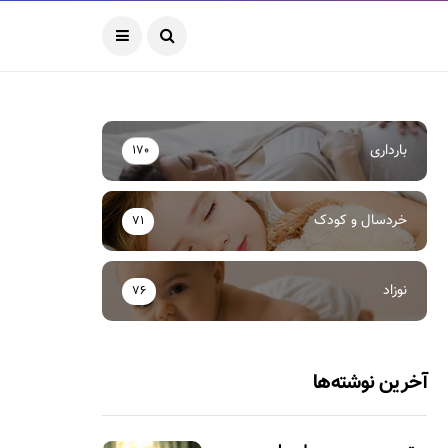
بارداری
170
خردسال و کودک
71
نوزاد
76
آخرین نوشته‌ها