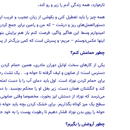
تازه‌وارد، همه زندگی آدم را زیر و رو کند
.
همه چیز را باید تعطیل کنی و بکوشی از زبان عجیب و غریب ا
دستورالعمل‌های ریز و درشت – که من و رامین برای جمع کردن‌
امیدوارم وسط این هاگیر واگیر، فرصت کنم باز هم برایش 
اینها عکس‌دوستم – مریم- و پسرش است که کمی بزرگ‌تر از پ
چطور حمامش کنم؟
یکی از کارهای سخت اوایل دوران مادری، همین حمام کردن ا
دسترس است؛ از صابون و لیف گرفته تا حوله و… . یک تشت رخت
برای حمام کردن نوزاد است. اول باید دمای آب را با دست ام
کند و انگشتان همان دست، زیر بغل او را محکم بچسبد. با دست
می‌ترسد که نوزاد از دستش لیز بخورد، مخصوصا وقتی صابونی ه
سطح یک میز کوتاه بگذاریم. برای خشک کردن بچه باید حوله نر
حوله را روی بدن نوزاد فشار دهیم تا رطوبت پوست را به خود ج
چطور آروغش را بگیرم؟