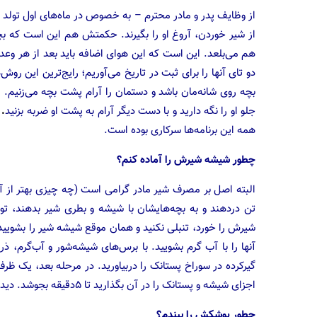
از وظایف پدر و مادر محترم – به خصوص در ماه‌های اول تولد
از شیر خوردن، آروغ او را بگیرند. حکمتش هم این است که بچ
هم می‌بلعد. این است که این هوای اضافه باید بعد از هر وعده
دو تای آنها را برای ثبت در تاریخ می‌آوریم؛ رایج‌ترین این ر
بچه روی شانه‌مان باشد و دستمان را آرام پشت بچه می‌زنیم. 
جلو او را نگه دارید و با دست دیگر آرام به پشت او ضربه بزنید
.
همه این برنامه‌ها سرکاری بوده است.
چطور شیشه شیرش را آماده کنم؟
البته اصل بر مصرف شیر مادر گرامی است (چه چیزی بهتر از آن؟)
تن دردهند و به بچه‌هایشان با شیشه و بطری شیر بدهند، توصی
شیرش را خورد، تنبلی نکنید و همان موقع شیشه شیر را بشویید
آنها را با آب گرم بشویید. با برس‌های شیشه‌شور و آب‌گرم، ذرا
گیرکرده در سوراخ پستانک را دربیاورید. در مرحله بعد، یک ظرف
اجزای شیشه و پستانک را در آن بگذارید تا ۵دقیقه بجوشد. دیدید چقدر سخت بود؟ همان شیر خودتان را بدهید، راحت‌تر است.
چطور پوشکش را ببندم؟