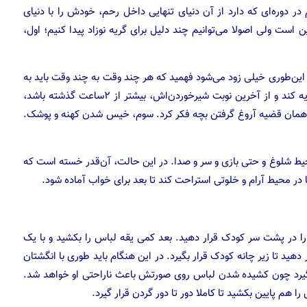
 در دوره‌ای که دارد از آن دنیای تنهایی داخل رحم، خودش را با دنیای
لیل این گریه‌ها همین است ولی اصولا می‌توانیم چند دلیل برای گریه نوزاد پیدا کنیم؛ اول،
 این‌طوری خیلی زود می‌شود فهمید که هر چند وقت به چند وقت باید به
او شیر داد. قانون مهم؛ اگر بچه به مدت ۱۵دقیقه یا بیشتر گریه کند و از آخرین نوبت شیر‌خوردن‌اش، بیشتر از ۲ساعت گذشته باشد،
ید به همان قضیه آروغ گرفتن بچه فکر کرد. سوم، خیس شدن کهنه و پوشک.
 شلوغ و حتی بازی و سر و صدا. در این حالت، آن‌قدر خسته است که
 در محیط آرام و خلوتی استراحت کند تا بعد برای خواب آماده شود.
 در پشت سر کودک قرار دهید. بعد کمی یقه لباس را بکشید و با یک
ید تا زیر چانه کودک قرار بگیرد. در این هنگام باید طوری با انگشتان
نگیرد چون کشیده شدن لباس روی صورتش باعث ناراحتی او خواهد شد.
ا هم پایین بکشید تا کاملا دور تا دور گردن قرار گیرد.