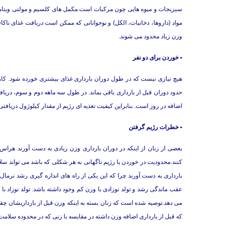
سبزیجات و میوه هایی چون مركبات است.مكمل های كلسیم و مولتی ویتامی
مواد (داروها، دخانیات، الكل) و نوجوانانی كه ممكن است دریافت غذای ناكا
وزن زیاد محدود می شوند.
• خوردن برای دو نفر
هیچ نیازی نیست كه در طول دوران بارداری غذای بیشتری خورده شود. كارش
اضافه در روز است. بنابراین كیفیت تغذیه ای رژیم از مقدار كیلوژول دریافت
• خطرات رژیم گرفتن
بعضی از زنان از اینكه در دوران بارداری وزن زیادی به دست آورند هراس 
كنند.محدودیت در خوردن یا رژیم ناگهانی به هر شكلی كه باشد می تواند سل
بارداری به دست آورند چرا كه این یكی از راه های اندازه گیری رشد ن
عقب ماندگی رشد و تولد نوزادی با وزن كم وجود داشته باشد. تولد نوزاد
كه قبل از بارداری اضافه وزن داشته در مقایسه با زنی كه در محدوده سلام