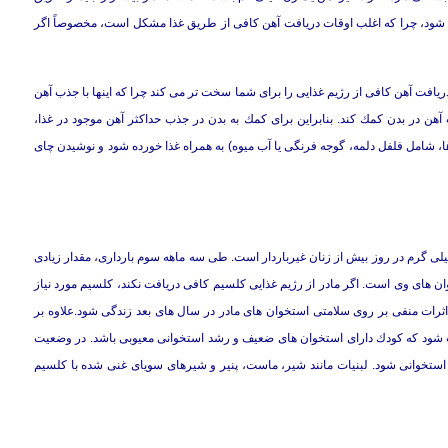
ی شود، چرا كه اغلب اوقات دریافت آهن كافی از طریق غذا مشكل است، مخصوصاً اگر
دریافت آهن كافی از رژیم غذایی را برای شما سخت تر می كند چرا كه اینها با جذب آهن
آهن در بدن كمك كند. بنابراین برای كمك به بدن در جذب حداكثر آهن موجود در غذا،
ها، شامل فلفل دلمه، گوجه فرنگی یا آب میوه) به همراه غذا خورده شود و نوشیدن چای
كلسیم در طول دوران بارداری ۱۱۰۰ میلی گرم در روز است، كه ۳۰۰ میلی گرم در روز بیش از زنان غیرباردار است. طی سه ماهه سوم بارداری، مقدار زیادی
ن های وی است. اگر مادر از رژیم غذایی كلسیم كافی دریافت نكند، كلسیم مورد نیاز
رات منفی بر روی سلامتی استخوان های مادر در سال های بعد زندگی شود.علاوه بر
 شود كه كودك دارای استخوان های ضعیف و رشد استخوانی معیوبی باشد. در وضعیت
ستخوانی شود. لبنیات مانند شیر، ماست، پنیر و شیرهای سویای غنی شده با كلسیم