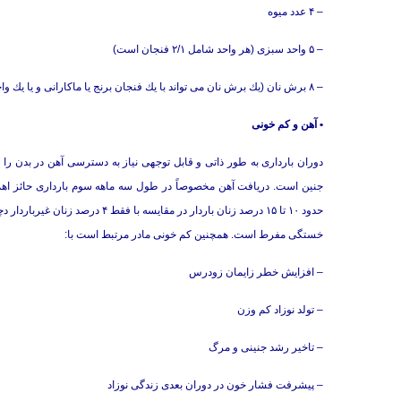
– ۴ عدد میوه
– ۵ واحد سبزی (هر واحد شامل ۲/۱ فنجان است)
– ۸ برش نان (یك برش نان می تواند با یك فنجان برنج یا ماكارانی و یا یك واحد غلات صبحانه جایگزین شود).
• آهن و كم خونی
دوران بارداری به طور ذاتی و قابل توجهی نیاز به دسترسی آهن در بدن 
جنین است. دریافت آهن مخصوصاً در طول سه ماهه سوم بارداری حائز اهمی
حدود ۱۰ تا ۱۵ درصد زنان باردار در
خستگی مفرط است. همچنین كم خونی مادر مرتبط است با:
– افزایش خطر زایمان زودرس
– تولد نوزاد كم وزن
– تاخیر رشد جنینی و مرگ
– پیشرفت فشار خون در دوران بعدی زندگی نوزاد