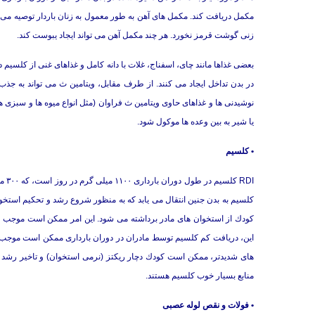
مكمل دریافت كند. مكمل های آهن به طور معمول به زنان باردار توصیه م
زنی گوشت قرمز نخورد. هر چند مكمل آهن می تواند ایجاد یبوست كند.
بعضی غذاها مانند چای، اسفناج، غلات با دانه كامل و غذاهای غنی از كلسیم 
در بدن تداخل ایجاد می كنند. از طرف مقابل، ویتامین ث می تواند به جذب 
نوشیدنی ها و غذاهای حاوی ویتامین ث فراوان (مثل انواع میوه ها و سبزی 
یا شیر به بین وعده ها موكول شود.
• كلسیم
RDI 
كلسیم به بدن جنین انتقال می یابد كه به منظور شروع رشد و تحكیم استخوا
كودك از استخوان های مادر برداشته می شود. این امر ممكن است موجب اث
این، دریافت كم كلسیم توسط مادران در دوران بارداری ممكن است موجب
های شدیدتر، ممكن است كودك دچار ریكتز (نرمی استخوان) و تاخیر رشد ا
منابع بسیار خوب كلسیم هستند.
• فولات و نقص لوله عصبی