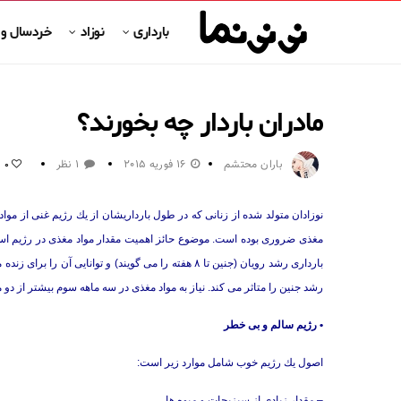
بارداری
نوزاد
خردسال و
مادران باردار چه بخورند؟
باران محتشم
16 فوریه 2015
1 نظر
0
نوزادان متولد شده از زنانی كه در طول بارداریشان از یك رژیم غنی از مواد م
مغذی ضروری بوده است. موضوع حائز اهمیت مقدار مواد مغذی در رژیم است
بارداری رشد رویان (جنین تا ۸ هفته را می گویند) و توا
رشد جنین را متاثر می كند. نیاز به مواد مغذی در سه ماهه سوم بیشتر از دو
• رژیم سالم و بی خطر
اصول یك رژیم خوب شامل موارد زیر است:
– مقدار زیادی از سبزیجات و میوه ها