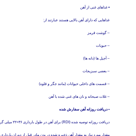
• غذاهای غنی از آهن
غذاهایی كه دارای آهن بالایی هستند عبارتند از:
– گوشت قرمز
– حبوبات
– آجیل ها (دانه ها)
– بعضی سبزیجات
– قسمت های داخلی حیوانات (مانند جگر و قلوه)
– غلات صبحانه و نان های غنی شده با آهن
• دریافت روزانه آهن سفارش شده
دریافت روزانه توصیه شده (RDI) برای آهن در طول بارداری ۳۶=۲۲ میلی گرم (۲۰-۱۰ میلی گرم بیشتر از زمان غیربارداری) است.
مقدار مورد نیاز به مقدار آهن ذخیره شده در بدن مادر قبل از دوران بارداری 