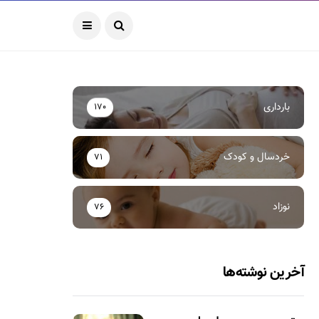
بارداری
170
خردسال و کودک
71
نوزاد
76
آخرین نوشته‌ها