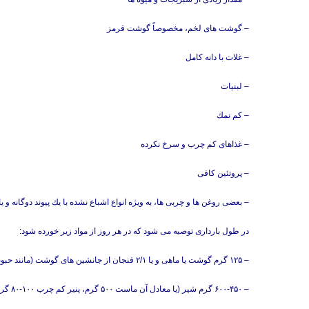
– گوشت های لخم، مخصوصاً گوشت قرمز
– غلات با دانه كامل
– لبنیات
– كم نمك
– غذاهای كم چرب و سرخ نكرده
– پروتئین كافی
– بعضی روغن ها و چربی ها، به ویژه انواع اشباع نشده با یك پیوند دوگانه و یا 
در طول بارداری توصیه می شود كه در هر روز از مواد زیر خورده شود:
– ۱۲۵ گرم گوشت یا ماهی و یا ۲/۱ فنجان از جانشین های گوشت (مانند حبوبات و آجیل ها)
– ۶۰۰-۴۵۰ گرم شیر (یا معادل آن ماست ۵۰۰ گرم، پنیر كم چرب ۱۰۰-۸۰ گرم، یا شیر سویای غنی شده با كلسیم)