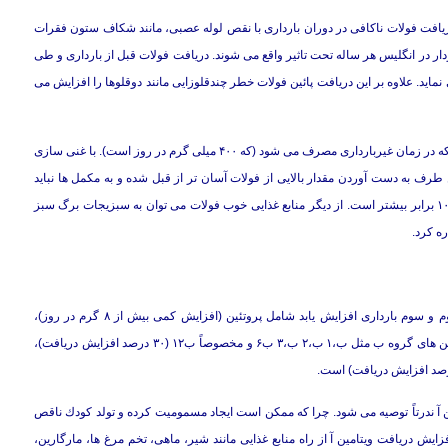
یافت فولات ناكافی در دوران بارداری با نقص لوله عصبی، مانند شكاف ستون فقرات
یدا) در كودكان هنوز متولد نشده، همراه است. بیش از ۶۰۰ زن باردار در انگلیس هر ساله تحت تاثیر واقع می شوند. دریافت فولات قبل از بارداری و طی
نقص لوله عصبی جلوگیری نماید. علاوه بر این دریافت پائین فولات خطر چندقلوزایی مانند دوقلوها را افزایش می
مقدار فولاتی كه باید طی ۹ ماه بارداری مصرف شود دو برابر مقداری است كه در زمان غیربارداری مصرف می شود (كه ۴۰۰ میلی گرم در روز است). با غنی سازی
غلات صبحانه، نان ها و آب میوه ها با فولات از سال ۱۹۹۸ به این طرف به دست آوردن مقدار بالایی از فولات آسان تر از قبل شده و به مكمل ها نباید
نیازی باشد. به هر حال، خطر كمبود فولات در زنان بارداری كه دوقلو دارند ۱۰ برابر بیشتر است. از دیگر منابع غذایی خوب فولات می توان به سبزیجات برگ سبز
ره كرد.
علاوه بر آهن و كلسیم، دیگر مواد مغذی كه باید مقدارشان در سه ماهه دوم و سوم بارداری افزایش یابد شامل پروتئین (افزایش كمی بیش از ۸ گرم در روز)،
ویتامین ث (افزایش حدود ۲ برابر كه ۶۰ میلی گرم در روز می شود)، ویتامین های گروه ب مثل ب،۱ ب،۲ ب،۳ ب۶ و مخصوصاً ب۱۲ (۳۰ درصد افزایش دریافت)،
مین آ ندرتاً توصیه می شود. چرا كه ممكن است ایجاد مسمومیت كرده و تولد كودك ناقص
ایش دریافت ویتامین آ از راه منابع غذایی مانند شیر، ماهی، تخم مرغ ها، مارگارین،