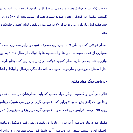
فولات (كه اسید فولیك هم نامیده می شود) یك ویتامین گروه «ب» است. در
(اسپینا بیف
چند هفته اول بارداری می تواند از ۷۰ درصد موارد 
دهد.
بسیاری از 
مثل اسفناج، بروكلی و مارچوبه، حبوبات، دانه ها، جگر، پرتقال و آواكادو اشا
• دریافت دیگر مواد مغذی
روی (۲۵ درصد افزایش دریافت حدود ۱۶ میلی گرم در روز) و منیزیوم (۱۰ درصد افزایش دریافت) است.
مقدار مورد نیاز ویتامین آ در دوران بارداری تغییری نمی كند و مكمل ویتا
الخلقه ای را سبب شود. اگر ویتامین آ در شما كم است بهترین راه برای افز