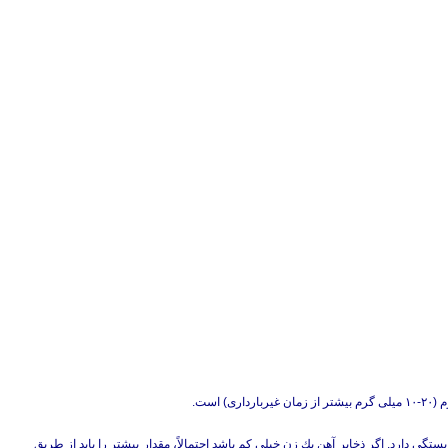
بستگی دارد. اگر ذخایر آهن یك زن خیلی كم باشد احتمالاً، مقدار بیشتر را باید از طریق