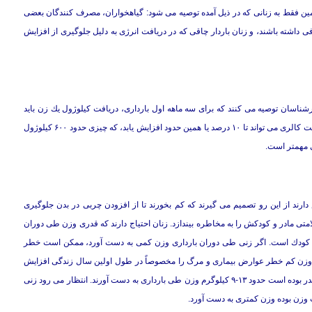
ن فقط به زنانی كه در ذیل آمده توصیه می شود: گیاهخواران، مصرف كنندگان بعضی
فی داشته باشند، و زنان باردار چاقی كه در دریافت انرژی به دلیل جلوگیری از افزایش
ناسان توصیه می كنند كه برای سه ماهه اول بارداری، دریافت كیلوژول یك زن باید
حدود دوران قبل از بارداری باقی بماند. در طول سه ماهه دوم و سوم، دریافت كالری می تواند تا ۱۰ درصد یا همین حدود افزایش یابد، كه چیزی حدود ۶۰۰ كیلوژول
ی مهمتر است.
دارند از این رو تصمیم می گیرند كه كم بخورند تا از افزودن چربی در بدن جلوگیری
امتی مادر و كودكش را به مخاطره بیندازد. زنان احتیاج دارند كه قدری وزن طی دوران
رمال كودك است. اگر زنی طی دوران بارداری وزن كمی به دست آورد، ممكن است خطر
 با وزن كم خطر عوارض بیماری و مرگ را مخصوصاً در طول اولین سال زندگی افزایش
می دهد.توصیه شده است كه زنان بسته به اینكه وزن قبل از بارداریشان چقدر بوده است حدود ۱۳-۹ كیلوگرم وزن طی بارداری به دست آورند. انتظار می رود زنی
ت وزن بوده وزن كمتری به دست آورد.