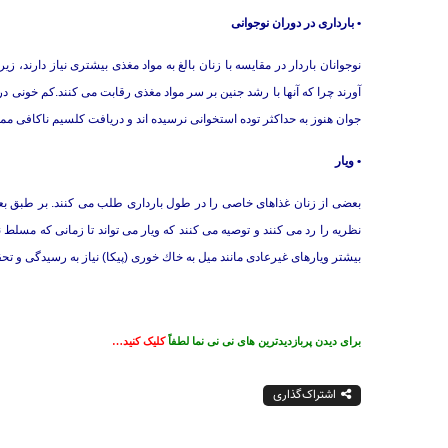
• بارداری در دوران نوجوانی
نوجوانان باردار در مقایسه با زنان بالغ به مواد مغذی بیشتری نیاز دارند، ز
آورند چرا كه آنها با رشد جنین بر سر مواد مغذی رقابت می كنند.كم خونی د
جوان هنوز به حداكثر توده استخوانی نرسیده اند و دریافت كلسیم ناكافی 
• ویار
بعضی از زنان غذاهای خاصی را در طول بارداری طلب می كنند. بر طبق بعض
نظریه را رد می كنند و توصیه می كنند كه ویار می تواند تا زمانی كه مسلط 
بیشتر ویارهای غیرعادی مانند میل به خاك خوری (پیكا) نیاز به رسیدگی و تح
برای دیدن پربازدیدترین های نی نی نما لطفاً
کلیک کنید…
اشتراک‌گذاری