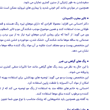
سفیدشدن به طور ژنتیکی از سنین کمتری نمایان می شود.
همچنین در مواردی مانند کم خونی شدید یا بیماری های تیروئید ممکن است ش
● تاثیر مخرب اکسیدان
دکتر احسانی می افزاید: معمولا افرادی که دارای موهای تیره رنگ هستند و قص
طولانی مدت استفاده کنند و همین موضوع موجب شکنندگی مو و تاثیر نامطلو
وی می گوید: از آنجا که برای روشن کردن موهای تیره نیاز به از بین بردن ر
صدماتی به ساقه موها مانند شکنندگی، خشک شدن، موخوره و خشن شدن موها 
این متخصص پوست و مو معتقد است علاوه بر آن مواد رنگ کننده ساقه موها 
نشان می دهد.
● رنگ های گیاهی بی ضرر
با این حال به نظر می رسد رنگ های گیاهی مانند حنا تاثیرات منفی کمتری نس
پذیرفته می شوند.
این متخصص پوست و مو می گوید: توصیه های بهداشتی برای استفاده بهینه از ر
امکان از مواد آب اکسیژنه با غلظت پایین استفاده کرد.
احسانی به خانم های علاقه مند به استفاده از رنگ مو توصیه می کند که از 
کننده و مرطوب کننده ساق موها استفاده کنند.
به گفته وی همچنین باید شامپوهایی که پزشک متناسب با نوع موی شما تجویز
● رعایت فاصله زمانی