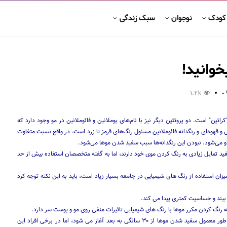
 کودک
نوجوان
سبک زندگی
خوانید!
1.2k
0
ین" است. دو پروتئین دیگر نیز با نام‌های یوملانین و فائوملانین در مو وجود دارد كه
 قهوه‌ای و رنگدانه فائوملانین مسئول رنگ‌های قرمز تا زرد است. در واقع نسبت متفاوت
او می‌شود. نبودن این رنگدانه‌ها سبب سفید شدن موها می‌شود.
فید تمایل زیادی به رنگ کردن موی خود دارند، اما به گفته متخصصان استفاده بیش از حد
یزان استفاده از رنگ های شیمیایی در جامعه بسیار زیاد است، باید به این نکته توجه کرد
بیند و حساسیت کمتری پیدا می کند.
رنگ کردن مکرر موها با رنگ های شیمیایی تاثیرات منفی روی مو و پوست سر دارد.
وی می گوید: رنگ کردن روش مرسومی برای پوشش موهای سفید است. به طور معمول سفید شدن موها از ۳۰ سالگی به بعد آغاز می شود، اما در برخی افراد این