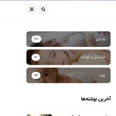
بارداری
170
خردسال و کودک
71
نوزاد
76
آخرین نوشته‌ها