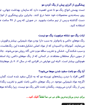
پیشگیری از آلرژی پیش از رنگ كردن مو
تست پوستی انواع رنگ مو تا حدی اهمیت دارد كه سازمان بهداشت جهانی، تول
دست گذاشته و 
استفاده كنید.
ثبات رنگ مو، نشانه مرغوبیت رنگ مو نیست
رنگ موهای دائمی و بادوام‌تر به سبب دارا بودن مواد شیمیایی بیشتر و قوی‌تر
می‌نمایند. آمونیاك و اكسیدان كه از مواد اصلی تشكیل‌دهنده این رنگ‌هاست، 
و سبب شكنندگی، خشكی و تخریب ساقه مو و حتی گاه ریزش مو می‌شوند. جالب اس
از سویی دیگر محققان معتقدند در كسانی كه از رنگ مو‌های دائمی زیاد استف
هوچكین بیشتر است. البته این عوارض در افرادی كه در سال ۷، ۸ بار موهایشان را رنگ می‌كنند، بیشتر است. لذا تا می‌توانید دفعات رنگ كردن خود را كاهش دهید.
آیا رنگ مو باعث سفید شدن موها می‌شود؟
گاهی افراد با دیدن ریشه‌های نورسته مو كه به تازگی سفید شده است، گمان
اگرچه مواد شیمیایی موجود در رنگ موهای دائمی باعث تغییر و تخریب رنگدانه‌
پس از رنگ كردن می‌رویند، رنگشان تحت تاثیر رنگ مو نیست، زیرا رنگدانه مو
برای دیدن پربازدیدترین های نی نی نما لطفاً
کلیک کنید…