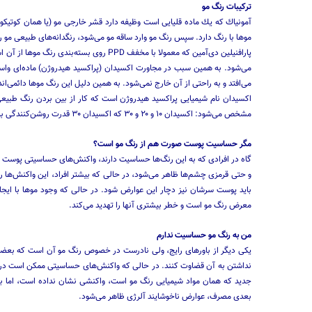
ترکیبات رنگ مو
آمونیاك كه یك ماده قلیایی است وظیفه دارد قشر خارجی مو (یا همان كوتیكول
مو‌ها با رنگ دارد. سپس رنگ مو وارد ساقه مو می‌شود، رنگدانه‌های طبیعی مو را 
پارافنیلین دی‌آمین كه معمولا با مخفف PPD 
می‌شود. به همین سبب در مجاورت اكسیدان (پراكسید هیدروژن) ماده‌ای واسطه
می‌افتد و به راحتی از آن خارج نمی‌شود. به همین دلیل این رنگ موها دائمی‌اند
مشخص می‌شود: اكسیدان ۱۰ و ۲۰ و ۳۰ كه اكسیدان ۳۰ قدرت روشن‌كنندگی بیشتری دارد و طبعا موها را بیشتر تخریب می‌كند.
مگر حساسیت پوست صورت هم از رنگ مو است؟
گاه در افرادی كه به این رنگ‌ها حساسیت دارند، واكنش‌های حساسیتی پوست د
و حتی قرمزی چشم‌ها ظاهر می‌شود، در حالی كه بیشتر افراد، این واكنش‌ها را 
باید پوست سرشان نیز دچار این عوارض شود. در حالی كه وجود موها با ایج
معرض رنگ مو است و خطر بیشتری آنها را تهدید می‌كند.
من به رنگ مو حساسیت ندارم
یكی دیگر از باور‌های رایج، ولی نادرست در خصوص رنگ مو آن است كه بعضی ا
نداشتن به آن قضاوت كنند. در حالی كه واكنش‌های حساسیتی ممكن است در ب
جدید كه همان مواد شیمیایی رنگ مو است، واكنشی نشان نداده است، اما با 
بعدی مصرف، عوارض ناخوشایند آلرژی ظاهر می‌شود.