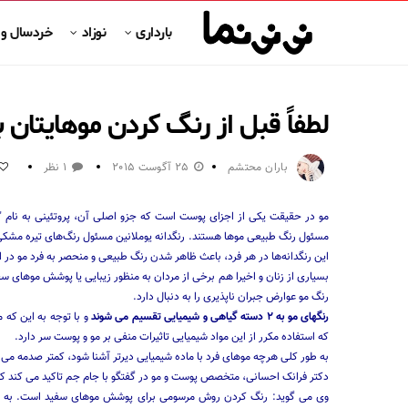
بارداری
نوزاد
خردسال و
لطفاً قبل از رنگ کردن موهایتان ب
باران محتشم
25 آگوست 2015
1 نظر
مو در حقیقت یكی از اجزای پوست است كه جزو اصلی آن، پروتئینی به نام "كرات
مسئول رنگ طبیعی موها هستند. رنگدانه یوملانین مسئول رنگ‌های تیره مشكی و
این رنگدانه‌ها در هر فرد، باعث ظاهر شدن رنگ طبیعی و منحصر به فرد مو در 
بسیاری از زنان و اخیرا هم برخی از مردان به منظور زیبایی یا پوشش موهای س
رنگ مو عوارض جبران ناپذیری را به دنبال دارد.
رنگهای مو به ۲ دسته گیاهی و شیمیایی تقسیم می شوند
و با توجه به این که م
که استفاده مکرر از این مواد شیمیایی تاثیرات منفی بر مو و پوست سر دارد.
به طور کلی هرچه موهای فرد با ماده شیمیایی دیرتر آشنا شود، کمتر صدمه می 
دکتر فرانک احسانی، متخصص پوست و مو در گفتگو با جام جم تاکید می کند که 