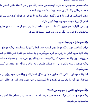
متخصصان همچنین به افراد توصیه می کنند رنگ مو را در فاصله های زمانی طو
فاصله زمانی رنگ کردن موها بیشتر شود، بهتر است.
دکتر احسانی در این باره می گوید: برای مبارزه با موخوره، کوتاه کردن مرتب ن
توان از بروز مجدد موخوره پیشگیری کرد.
وی می افزاید: هر چیزی که باعث شود ساختار طبیعی مو از حالت عادی خارج
مخصوص فرکردن، رنگ کردن و… کمتر استفاده شود.
رنگ موها را خوب بشناسید
برای شناخت بهتر رنگ موها بهتر است ابتدا انواع آنها را بشناسید. رنگ موهای 
یك لایه روی قشر خارجی مو قرار می‌گیرند و به ساقه مو نفوذ نمی‌كنند و ه
می‌روند. این رنگ‌ها سبب تحریك پوست سر و آلرژی نمی‌شوند و معمولا حساسیت
برمی‌گردد.
اما رنگ موهای دائمی كه حاوی موادی مثل آمونیاك و پراكسید هیدروژن یا ه
ساختار مو، آن ‌را تخریب می‌كنند و با شستشو از بین نمی‌روند. این در حالی است
رنگ موهای دائمی با مو چه می‌كنند؟
رنگ موهای دائمی تركیبات خاصی دارند كه هر یك مسئول انجام وظیفه‌ای هستن
محسوب می‌شوند.