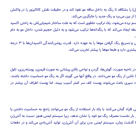
) را بشكافد تا رنگ به داخل ساقه مو نفوذ كند و در حقیقت نقش كاتالیزور را در واكنش
از بین می‌برد و رنگ جدید را جایگزین می‌كند.
روی بسته‌بندی رنگ موها از آن اسم برده می‌شود، یك تركیب حلقوی است كه به علت ساختار شیمیایی‌اش به راحتی اكسید
 ایجاد می‌كند كه با رنگدانه‌ها تركیب می‌شود و به دلیل حجیم شدن، داخل مو به دام
.
اكسیدان نام شیمیایی پراكسید هیدروژن است كه كار از بین بردن رنگ طبیعی و تسریع رنگ گرفتن موها را به عهده دارد. قدرت روشن‌كنندگی اكسیدان‌ها با ۳ درجه
ر ناحیه صورت، گوش‌ها، گردن و نواحی بالای پیشانی به صورت قرمزی، پوسته‌ریزی، تاول
ناشی از رنگ مو نمی‌دانند. در واقع آنها می گویند اگر به رنگ مو حساسیت داشته باشند،
اد سپری باعث می‌شوند پوست كف سر كمتر آسیب ببیند، اما پوست اطراف آن بیشتر در
فراد گمان می‌كنند با یك بار استفاده از رنگ مو می‌توانند راجع به حساسیت داشتن یا
ار نخست مصرف رنگ مو خود را نشان ندهد، زیرا سیستم ایمنی هنوز نسبت به آنتی‌ژن
گذشت زمان، سیستم ایمنی بدن برای آن آنتی‌ژن، تولید آنتی‌بادی می‌كند و در دفعات