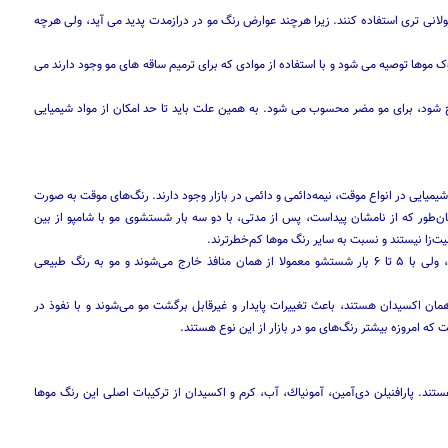
لانی تری استفاده کنند. زیرا هرچند عوارض رنگ مو در درازمدت پدید می آید، ولی هرچه
وک موها توصیه می شود و با استفاده از موادی که برای ترمیم ساقه های مو وجود دارند می
 شود، برای مو مضر محسوب می شود. به همین علت باید تا حد امکان از مواد شیمیایی
شیمیایی در انواع موقت، نیمه‌دائمی و دائمی در بازار وجود دارند. رنگ‌های موقت به صورت
مان‌طور كه از نامشان پیداست، پس از مدتی، با دو سه بار شستشوی مو با شامپو از بین
‌زا نیستند و نسبت به سایر رنگ موها كم‌خطرترند.
رنگ موهای نیمه‌دائمی، از راه منافذ طبیعی به داخل ساقه مو نفوذ می‌كنند، ولی با ۵ تا ۶ بار شستشو معمولا از همان منافذ خارج می‌شوند و مو به رنگ طبیعی
مان اكسیدان هستند، باعث تغییرات پایدار و غیرقابل برگشت مو می‌شوند و با نفوذ در
 كه امروزه بیشتر رنگ‌های مو در بازار از این نوع هستند.
د. پارافنیلن دی‌آمین، آمونیاك، آب، كرم و اكسیدان از تركیبات اصلی این رنگ مو‌ها