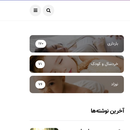
بارداری
170
خردسال و کودک
71
نوزاد
76
آخرین نوشته‌ها