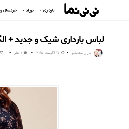
بارداری
نوزاد
خردسال و
لباس بارداری شیک و جدید + ا
باران محتشم
17 آگوست 2015
0 نظر