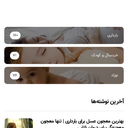
بارداری
170
خردسال و کودک
71
نوزاد
76
آخرین نوشته‌ها
بهترین معجون عسل برای بارداری | تنها معجون
معجزه‌گر برای درمان نازایی