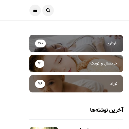
بارداری
170
خردسال و کودک
71
نوزاد
76
آخرین نوشته‌ها