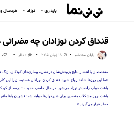
بارداری
نوزاد
خردسال و
قنداق کردن نوزادان چه مضراتی د
باران محتشم
18 ژوئن 2015
0 نظر
0
متخصصان با انتشار نتایج پژوهش‌شان در نشریه بیماری‌های کودکان، زنگ خطری 
«ما این روزها شاهد رواج شیوه قنداق کردن نوزادان هستیم، زیرا این کا
باعث خواب راحت‌تر نوزا
باعث بروز مشکلات متعددی برای شیرخوارها خواهد شد؛ فشردن پاها مانع 
خطر قرار می‌گیرند.»