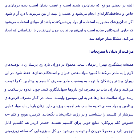
البته در بعضي مواقع كه دندان‌درد شديد است و عصب دندان آسيب ديده درمان‌هاي
خاص و محافظه‌كارانه‌اي انجام مي‌شود و عصب را نيمه از بين مي‌برند تا درد آرام شود.
اگر دندان‌پزشك مجبور به استفاده از مواد بي‌حس‌كننده باشد از موادي استفاده مي‌شود
كه حاوي ليدوكائين ساده است و اپي‌نفرين ندارد، چون اپي‌نفرين با انقباضاتي كه ايجاد
مي‌كند، مشكل‌ساز خواهد شد.
مراقبت از دندان با سبزيجات!
هميشه پيشگيري بهتر از درمان است. معمولا در دوران بارداري پزشك زنان توصيه‌هاي
لازم را به مادر مي‌كند تا كمبود مواد معدني جبران و استحكام دندان‌ها حفظ شود. در اين
دوران بيشتر پزشكان با توجه به وضعيت مادر مصرف كلسيم و ويتامين C را توصيه
مي‌كنند و مادران نبايد در مصرف اين داروها سهل‌انگاري كنند، چون علاوه بر سلامت و
رشد نوزاد سلامت دندان‌ها هم به اين موضوع وابسته است. در كنار مصرف قرص‌هاي
ويتامين و مواد معدني تغذيه مناسب هم اهميت ويژه‌اي دارد. زنان باردار بايد مواد غذايي
سرشار از كلسيم را بشناسند و در رژيم غذايي‌شان بگنجانند. كرفس، هويج و كلم –به
خصوص كلم بروكلي- منابع خوبي براي كلسيم هستند. چغندر قرمز هم كلسيم قابل
توجهي دارد و معمولا خوردن لبو توصيه مي‌شود. در كل سبزي‌هايي كه ساقه زيرزميني