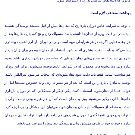
مادري كه دندان‌هاي سالمي ندارد، دردسرساز شود.
بهداشت مضاعف لازم است
با توجه به شرايط خاص دوران بارداري كه دندان‌ها بيش از قبل مستعد پوسيدگي هستند
بايد مادر مراقبت ويژه از دندان‌ها داشته باشد. مسواك زدن و نخ كشيدن دندان‌ها بعد از
هر وعده غذايي اگرچه در هر شرايطي مهم است ولي در دوران بارداري اهميت بيشتري
پيدا مي‌كند و بايد با دقت بيشتري انجام شود. استفاده از دهان‌شويه هم براي زنان باردار
ضروري است. البته محلول‌هاي دهان‌شويه‌اي كه مخصوص دوران بارداري باشد وجود
ندارد ولي دهان‌شويه‌هاي معمول كه در شرايط عادي توصيه مي‌شوند، براي اين دوران
هم مناسب است. فقط بايد دقت شود دهان‌شويه‌اي كه انتخاب مي‌شود غيرالكلي باشد.
توصيه به مادران باردار اين است كه بعد از هر مسواك زدن و به خصوص شب‌ها قبل از
خواب حتما از دهان‌شويه استفاده كنند. يكي ديگر از مشكلاتي كه در دوران بارداري
خانم‌ها با آن درگير مي‌شوند بوي بد دهان است كه آن هم غيرطبيعي نيست ولي با
استفاده منظم از مسواك، نخ دندان و دهان‌شويه مي‌توان اين مشكل را برطرف كرد.
التهاب و پرخوني لثه‌ها گاهي تا دوران شيردهي هم ادامه دارد. اين التهاب نيازي به درمان
ندارد و خود به خود برطرف مي‌شود ولي پوسيدگي دندان‌ها را سرعت مي‌بخشد.