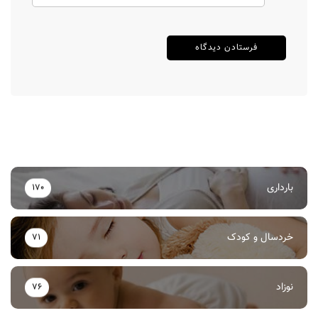
بارداری
170
خردسال و کودک
71
نوزاد
76