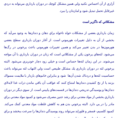
آزاري از آن احساس نكنيد ولي همين مشكل كوچك در دوران بارداري مي‌تواند به دردي
غيرقابل تحمل تبديل شود و امان‌تان را ببرد.
مشكلاتي كه ناگزير است
زمان بارداري بعضي از مشكلات خواه نا‌خواه براي دهان و دندان‌ها به وجود مي‌آيد كه
بخشي از آن به دليل تغييرات هورموني است. از آغاز دوران بارداري سطح بعضي
هورمون‌ها در بدن تغيير مي‌كند و همين تغييرات هورموني باعث پرخوني در رگ‌ها
مي‌شود. لثه‌هاي پرخون يكي از مشكلاتي است كه زنان در دوران بارداري با آن مواجه
مي‌شوند. در اين زمان لثه‌ها حساس است و خيلي زود دچار خونريزي مي‌شود. البته
پرخوني لثه در دوران بارداري يك مشكل طبيعي است ولي التهاب لثه مي‌تواند باعث
حساسيت لثه‌ها و دردناك شدن آن‌ها شود و بنابراين خانم‌هاي باردار با ملايمت مسواك
بزنند يا از نخ كشيدن دندان‌ها امتناع كنند كه عواقب آن باقي ماندن ذرات غذا لا‌به‌لاي
دندان‌ها و پوسيدگي تدريجي دندان‌ها در قسمت‌هاي پاييني است. از سوي ديگر در دوران
بارداري بخشي از مواد معدني براي رشد جنين مصرف مي‌شود و كمبود مواد معدني براي
مادر را در پي دارد. البته پرخوني بدن هم به كاهش غلظت مواد معدني كمك مي‌كند.
كمبود كلسيم، فسفر و فلورايد مي‌تواند روند پوسيدگي دندان‌ها را سرعت ببخشد و براي