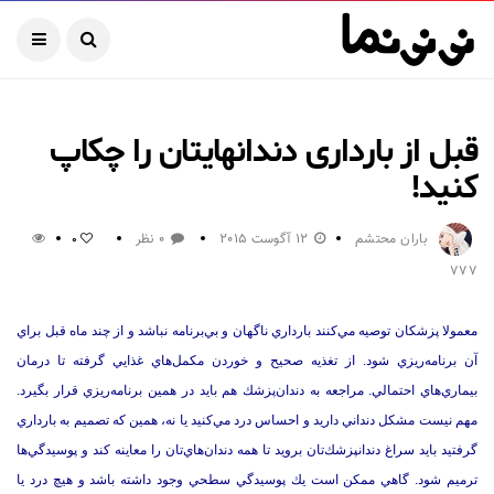
قبل از بارداری دندانهایتان را چکاپ
کنید!
باران محتشم
12 آگوست 2015
0 نظر
0
777
معمولا پزشكان توصيه مي‌كنند بارداري ناگهان و بي‌برنامه نباشد و از چند ماه قبل براي
آن برنامه‌ريزي شود. از تغذيه صحيح و خوردن مكمل‌هاي غذايي گرفته تا درمان
بيماري‌هاي احتمالي. مراجعه به دندان‌پزشك هم بايد در همين برنامه‌ريزي قرار بگيرد.
مهم نيست مشكل دنداني داريد و احساس درد مي‌كنيد يا نه، همين كه تصميم به بارداري
گرفتيد بايد سراغ دندانپزشك‌تان برويد تا همه دندان‌هاي‌تان را معاينه كند و پوسيدگي‌ها
ترميم شود. گاهي ممكن است يك پوسيدگي سطحي وجود داشته باشد و هيچ درد يا