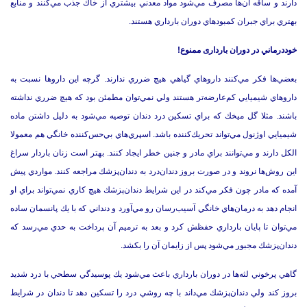
دارند و ساقه آن‌ها مصرف مي‌شود مواد معدني بيشتري از خاك جذب مي‌كنند و منابع
بهتري براي جبران كمبودهاي دوران بارداري هستند.
خوددرماني در دوران بارداری ممنوع!
بعضي‌ها فكر مي‌كنند داروهاي گياهي هيچ ضرري ندارند. گرچه اين داروها نسبت به
داروهاي شيميايي كم‌عارضه‌تر هستند ولي نمي‌توان مطمئن بود كه هيچ ضرري نداشته
باشند. مثلا گل ميخك كه براي تسكين درد دندان توصيه مي‌شود به دليل داشتن ماده
شيميايي اوژنول مي‌تواند تحريك‌كننده باشد. اسپري‌هاي بي‌حس‌كننده خانگي هم معمولا
الكل دارند و مي‌توانند براي مادر و جنين خطر ايجاد كنند. بهتر است زنان باردار سراغ
اين روش‌ها نروند و در صورت بروز دندان‌درد به دندان‌پزشك مراجعه كنند. مواردي پيش
آمده كه مادر چون فكر مي‌كند در اين شرايط دندان‌پزشك هيچ كاري نمي‌تواند براي او
انجام دهد به درمان‌هاي خانگي آسيب‌رسان رو مي‌آورد و دنداني كه با يك پانسمان ساده
مي‌توان تا پايان بارداري حفظش كرد و بعد به ترميم آن پرداخت به حدي مي‌رسد كه
دندان‌پزشك مجبور مي‌شود پس از زايمان آن را بكشد.
گاهي پرخوني لثه‌ها در دوران بارداري باعث مي‌شود يك پوسيدگي سطحي با درد شديد
بروز كند ولي دندان‌پزشك مي‌داند با چه روشي درد را تسكين دهد تا دندان در شرايط