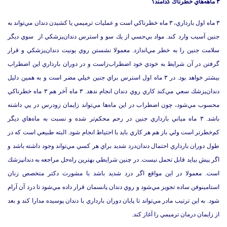
۳ ماهه‌هاي خطرناك کدامند؟
۳ ماه اول بارداري، ۳ ماه خطرناكي است و عمليات ترميمي يا كشيدن دندان مي‌تواند به
جنين آسيب وارد كند. مواد بي‌حسي از يك سو و استرس دندان‌پزشكي از سوي ديگر
سلامت جنين را به خطر مي‌اندازد. معمولا نشستن روي يونيت دندان‌پزشكي و قرار
گرفتن در آن شرايط به خودي خود اضطراب‌زاست و در دوران بارداري اين اضطراب
بيشتر خواهد بود. در ۳ ماه اول استرس براي جنين خيلي مضر است و به همين دليل
دندان‌پزشك سعي مي‌كند كاري روي دندان انجام ندهد. ۳ ماه آخر هم ۳ ماه خطرناكي
محسوب مي‌شود، چون اضطراب در اين ماه‌ها مي‌تواند زايمان زودرس در پي داشته
باشد. ۳ ماه مياني بارداري جنين در رحم محكم‌تر شده و نسبت به ماه‌هاي ديگر
كم‌خطرتر است ولي باز هم هر كاري بايد با احتياط انجام شود. البته طبيعي‌ است كه در
طول دوران بارداري احتمال دندان‌درد شديد براي هر كسي مي‌تواند وجود داشته باشد و
اگر پيش بيايد قابل تحمل نيست. در چنين شرايطي بهترين راه‌حل مراجعه به دندا‌نپزشك
است. معمولا در اين مواقع اگر درد شديد باشد با مشورت دكتر متخصص زنان
استامينوفن ساده تجويز مي‌شود و روي دندان پانسمان قرار داده مي‌شود تا درد آن آرام
شود. به اين ترتيب مادر مي‌تواند تا پايان دوران بارداري با دندان پوسيده مدارا كند و بعد
از زايمان درمان ترميمي را آغاز كند.