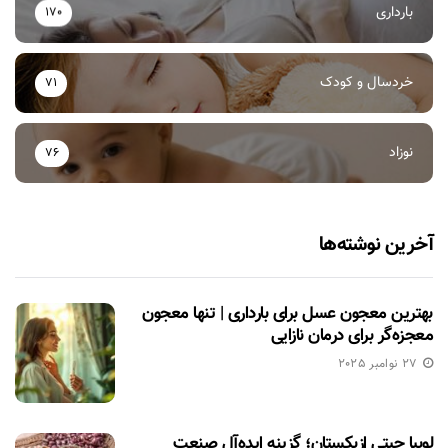
بارداری
170
خردسال و کودک
71
نوزاد
76
آخرین نوشته‌ها
بهترین معجون عسل برای بارداری | تنها معجون
معجزه‌گر برای درمان نازایی
27 نوامبر 2025
لوبیا چیتی ازبکستان؛ گزینه ایده‌آل صنعت