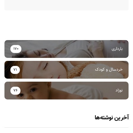
بارداری
170
خردسال و کودک
71
نوزاد
76
آخرین نوشته‌ها