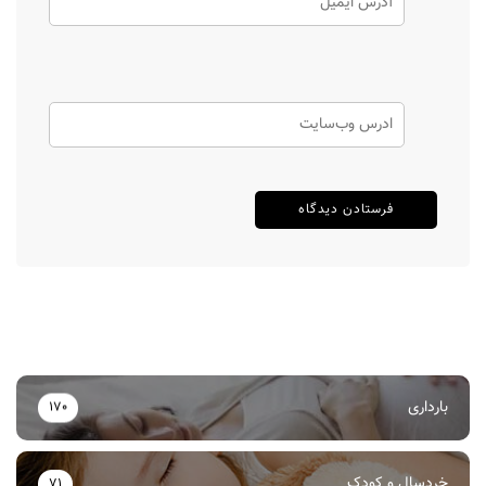
بارداری
170
خردسال و کودک
71