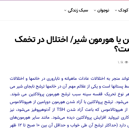
 کودک
نوجوان
سبک زندگی
 یا هورمون شیر/ اختلال در تخمک
یست؟
1.1k
د منجر به اختلالات عادات ماهیانه و ناباروری در خانمها و اختلالات
 پستانها است و یکی از علائم مهم آن در خانمها ترشح نابجای شیر می
ر نوع تحریک قفسه سینه سبب ترشح هورمون پرولاکتین می شوند.
ی‌شود. ترشح پرولاکتین با آزاد شدن هورمون دوپامین از هیپوتالاموس
تنظیم (مهار) می‌شود. هورمون آزادکننده تیروتروپین مترشحه از هیپوتالاموس که باعث آزاد شدن TSH از آدنوهیپوفیز می‌شود، نیز
 کاری تیروئید افزایش پرولاکتین دیده می‌شود. مانند سایر هورمون‌های
مترشحه از آدنوهیپوفیز ترشح پرولاکتین نیز تغییرات شبانه روزی دارد (حداکثر ترشح آن طی خواب و حداقل آن بین ۱۰ صبح تا ۱۲ ظهر