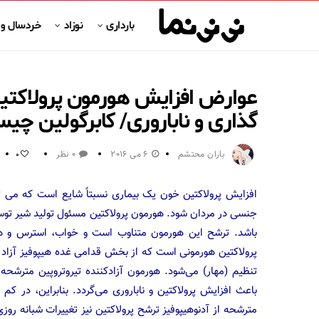
بارداری
نوزاد
خردسال و
عوارض افزایش هورمون پرولاکتین
گذاری و ناباروری/ کابرگولین چ
باران محتشم
6 می 2016
0 نظر
0
افزایش پرولاکتین خون یک بیماری نسبتاً شایع است که می توان
جنسی در مردان شود. هورمون پرولاکتین مسئول تولید شیر توسط
باشد. ترشح این هورمون متناوب است و خواب، استرس و ه
پرولاکتین هورمونی است که از بخش قدامی غده هیپوفیز آزاد م
باعث افزایش پرولاکتین و ناباروری می‌گردد. بنابراین، در کم