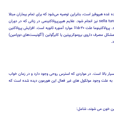
غده هیپوفیز است، بنابراین توصیه می‌شود که برای تمام بیماران مبتلا
به هایپر پرولاکتینوما، یک CT – اسکن یا MRI از منطقة sella turcica نیز انجام شود. علایم هیپرپرولاکتینمی در زنانی که در دوران
شیردهی نیستند به صورت ترشح شیر از پستان مشخص می‌شود. پرولاکتینوما علت ۲۰-۱۵٪ موارد آمنوره ثانویه است. افزایش پرولاکتین
شکل مصرف داروی بروموکریپتین یا کابرگولین (آگونیست‌های دوپامین)
.
سیار بالا است. در مواردی که استرس روحی وجود دارد و در زمان خواب
ین به علت وجود مولکول های غیر فعال این هورمون دیده شده است که
کتین خون می شوند، شامل: