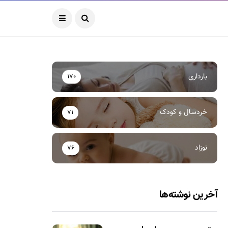
بارداری
170
خردسال و کودک
71
نوزاد
76
آخرین نوشته‌ها