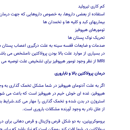
کم کاری تیروئید
استفاده از بعضی داروها، به خصوص داروهایی که جهت درمان ب
بیماریهای کبد و کلیه ها و تخمدان ها
تومورهای هیپوفیز
تحریک نوک پستان ها
صدمات و ضایعات قفسه سینه به علت درگیری اعصاب پستان ه
در بسیاری از موارد علت بالا بودن پرولاکتین نامشخص می باشد.
MRI از نظر وجود تومور هیپوفیز برای تشخیص علت توصیه می شود.
درمان پرولاکتین بالا و ناباروری
اگر به علت آدنومای هیپوفیز در شما مشکل تخمک گذاری به وج
هیپوفیز، غده ای خوش خیم در هیپوفیز است که باعث می شود
استروژن در بدن شده و تخمک گذاری را مهار می کند.شرایط به
از علل نادر به وجود آورنده مشکلات باروری است.
بروموکریپتین، به دو شکل قرص واژینال و قرص دهانی برای در
پرولاکتین در شما افت کند ،ممکن است که نیاز باشد که برای چ