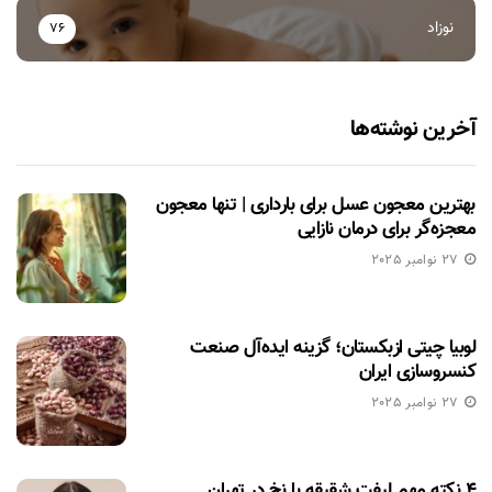
نوزاد
76
آخرین نوشته‌ها
بهترین معجون عسل برای بارداری | تنها معجون
معجزه‌گر برای درمان نازایی
27 نوامبر 2025
لوبیا چیتی ازبکستان؛ گزینه ایده‌آل صنعت
کنسروسازی ایران
27 نوامبر 2025
۴ نکته مهم لیفت شقیقه با نخ در تهران