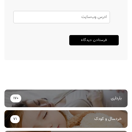
بارداری
170
خردسال و کودک
71