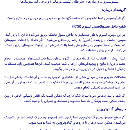
تستوسترون، درمان‌های سرطان (شیمی‌درمانی) و برخی آنتی‌بیوتیک‌ها
گزینه‌های درمان:
اگر الیگواسپرمی شما تشخیص داده شد، گزینه‌های محدودی برای درمان در دسترس است.
تلقیح داخل سیتوپلاسمی اسپرم (ICSI)
در این روش، اسپرم به‌طور مستقیم به داخل سلول تخمک تزریق می‌شود تا آن را بارور کند.
سپس، تخمک بارورشده (جنین) به رحم زم منتقل می‌شود . اگر تعداد یا غلظت اسپرمتان
کم است یا اصلاً اسپرمی در مایع منی شما یافت نمی‌شود یا کیفیت اسپرمتان پایین است،
می‌توانید از این روش استفاده کنید.
البته، پیش از انتخاب این گزینۀ درمانی، گروه درمان شما باید تست‌های مناسب را انجام
دهند و دربارۀ نتایج و پیچیدگی‌های آن‌ها با شما صحبت کنند. آن‌ها همچنین باید مشکلات
ژنتیکی احتمالی دخیل در ناباروری‌تان را در نظر بگیرند.
مشکلات باروری برخی مردان ناشی از ناهنجاری کروموزوم جنسی آن‌هاست. به‌ هر حال، تا
زمانی که پزشکان به وجود چنین ناهنجاری‌ای شک نکرده‌اند، لازم نیست که پیش از آی سی
اِس آی، تست‌های ژنتیکی انجام دهید.
اگر شما یا تیم درمانی می‌دانید یا شک دارید که ممکن است یک نقص ژنتیکی خاص در بین
باشد، ممکن است پزشکان به شما مشاوره و تست‌های ژنتیکی را توصیه کنند.
داروهای گنادوتروپین
اگر سطح هورمون‌های گنادوتروپین شما پایین باشد (هورمون‌هایی که تولید اسپرم را تحریک
می‌کنند)، ممکن است درمان با داروهای گنادوتروپین به شما توصیه شود.