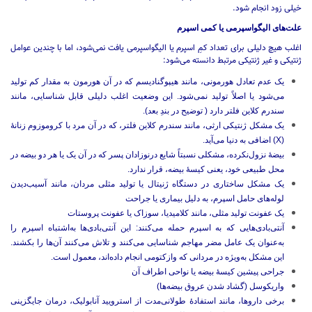
خیلی زود انجام شود.
علت‌های الیگواسپرمی یا کمی اسپرم
اغلب هیچ دلیلی برای تعداد کمِ اسپرم یا الیگواسپرمی یافت نمی‌شود، اما با چندین عوامل
ژنتیکی و غیر ژنتیکی مرتبط دانسته می‌شود:
یک عدم تعادل هورمونی، مانند هیپوگنادیسم که در آن هورمون به مقدار کم تولید
می‌شود یا اصلاً تولید نمی‌شود. این وضعیت اغلب دلیلی قابل شناسایی، مانند
سندرم کلاین فلتر دارد ( توضیح در بندِ بعد).
یک مشکل ژنتیکی ارثی، مانند سندرم کلاین فلتر، که در آن مرد با کروموزوم‌ زنانۀ
(X) اضافی به دنیا می‌آید.
بیضۀ نزول‌نکرده، مشکلی نسبتاً شایع درنوزادان پسر که در آن یک یا هر دو بیضه در
محل طبیعی خود، یعنی کیسۀ بیضه، قرار ندارد.
یک مشکل ساختاری در دستگاه ژنیتال یا تولید مثلی مردان، مانند آسیب‌دیدن
لوله‌های حامل اسپرم، به دلیل بیماری یا جراحت
یک عفونت تولید مثلی، مانند کلامیدیا، سوزاک یا عفونت پروستات
آنتی‌بادی‌هایی که به اسپرم حمله می‌کنند: این آنتی‌بادی‌ها به‌اشتباه اسپرم را
به‌عنوان یک عامل مضر مهاجم شناسایی می‌کنند و تلاش می‌کنند آن‌ها را بکشند.
این مشکل به‌ویژه در مردانی که وازکتومی انجام داده‌اند، معمول است.
جراحی پیشین کیسۀ بیضه یا نواحی اطراف آن
واریکوسل (گشاد شدن عروق بیضه‌ها)
برخی داروها، مانند استفادۀ طولانی‌مدت از استرویید آنابولیک، درمان جایگزینی