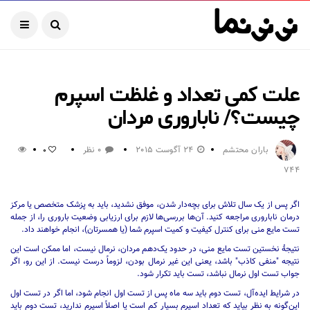
علت کمی تعداد و غلظت اسپرم
چیست؟/ ناباروری مردان
باران محتشم
24 آگوست 2015
0 نظر
0
744
اگر پس از یک سال تلاش برای بچه‌دار شدن، موفق نشدید، باید به پزشک متخصص یا مرکز
درمان ناباروری مراجعه کنید. آن‌ها بررسی‌ها لازم برای ارزیابی وضعیت باروری را، از جمله
تست مایع منی برای کنترل کیفیت و کمیت اسپرم شما (یا همسرتان)، انجام خواهند داد.
نتیجۀ نخستین تست مایع منی، در حدود یک‌دهم مردان، نرمال نیست، اما ممکن است این
نتیجه "منفی کاذب" باشد، یعنی این غیر نرمال بودن، لزوماً درست نیست. از این رو، اگر
جواب تست اول نرمال نباشد، تست باید تکرار شود.
در شرایط ایده‌آل، تست دوم باید سه ماه پس از تست اول انجام شود، اما اگر در تست اول
این‌گونه به نظر بیاید که تعداد اسپرم بسیار کم است یا اصلاً اسپرم ندارید، تست دوم باید