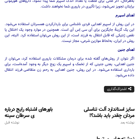
به‌هرحال، اگر علتی برای غلظت یا تعداد اندک اسپرم شما پیدا تشود، داروهای هورمونی
برایتان تجویز نمی‌شود، زیرا تأثیری در باروری شما نخواهند داشت.
اهدای اسپرم
در این روش از اسپرم اهدایی فردی ناشناس برای باردارکردن همسرتان استفاده می‌شود.
این یک گزینۀ جایگزین برای آی سی اِس آی است. همچنین در موارد وجود یک اختلال یا
نقص ژنتیکی که قابل انتقال به فرزند است، از این روش می‌توان استفاده کرد. البته، این
روش در ایران، به‌لحاظ موازین شرعی، مجاز نیست.
اهدای جنین
اگر نتوان از روش‌های گفته شده برای درمان مشکلات باروری استفاده کرد، می‌توان از
جنین اهدایی، یعنی جنینی که از تخمک و اسپرم یک زوج دیگر به وجود آمده‌است، برای
بارداری استفاده می‌شود. در این روش، جنین اهدایی به رحم زن متقاضی فرزند انتقال
داده می‌شود.
اشتراک‌گذاری
سایز استاندارد آلت تناسلی
باورهای اشتباه رایج درباره
مردان چقدر باید باشد؟!
ی سرطان سینه
نوشته بعد
نوشته قبل