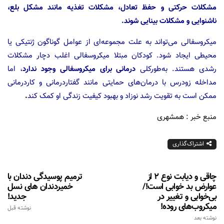
مشکلات حرکتی و حفظ تعادل، مشکلات تغذیه مانند مشکل بلع،
ناشنوایی و مشکلات بینایی شوند.
میکروسفالی می‌تواند به علت مجموعه‌ای از عوامل گوناگون ژنتیکی یا
محیطی ایجاد شود. کودکان مبتلا میکروسفالی اغلب دچار مشکلات
رشدی هستند. به‌طورکلی
درمانی برای میکروسفالی وجود ندارد
، اما
مداخله زودرس با درمان‌های حمایتی مانند گفتاردرمانی و کاردرمانی
ممکن است به تقویت رشد نوزاد و بهبود کیفیت زندگی او کمک کند
.
منبع خبر : همشهری
اشتراک‌گذاری
چاقی و دیابت نوع 2 از
ترمیم پوسیدگی دندان با
عوارض بد خوابی است!/
خمیردندان های نسل
بی‌خوابی و تغییر در
جدید!
میکروب‌های روده!
نوشته قبل
نوشته بعد