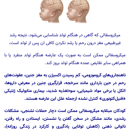
میکروسفالی که گاهی در هنگام تولد شناسایی می‌شود، نتیجه رشد
غیرطبیعی مغز درون رحم یا رشد نکردن کافی ان پس از تولد است
.
میکروسفالی ممکن است به صورت یک عارضه هنگام تولد منفرد یا با
همراهی سایر نقایص عمده هنگام تولد بروز کند.
ناهنجاری‌های کروموزومی، کم رسیدن اکسیژن به مغز جنین، عفونت‌های
رحم در حین بارداری مانند سرخجه، قرارگیری جنین در معرض داروها،
الکل یا برخی مواد شیمیایی، سوءتغذیه شدید، بیماری متابولیک ژنتیکی
«فنیل‌کتونوری» کنترل نشده ازجمله علل این عارضه هستند.
کودکان مبتلابه میکروسفالی ممکن است دچار حملات تشنجی، مشکلات
رشدی، مانند مشکل در سخن گفتن یا نشستن، ایستادن و راه رفتن،
ناتوانی ذهنی (کاهش توانایی یادگیری و کارکرد در زندگی روزانه)،