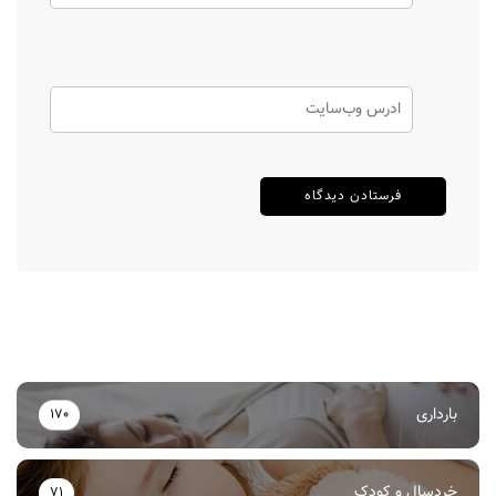
بارداری
170
خردسال و کودک
71