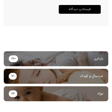
بارداری
170
خردسال و کودک
71
نوزاد
76