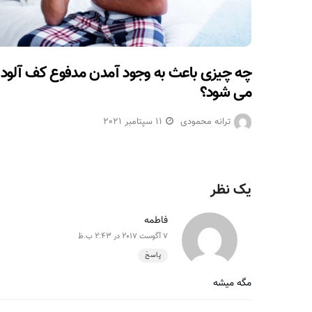
چه چیزی باعث به وجود آمدن مدفوع کف آلود
می شود؟
ترانه محمودی
11 سپتامبر 2021
یک نظر
فاطمه
7 آگوست 2017 در 2:43 ب.ظ
پاسخ
مگه میشه