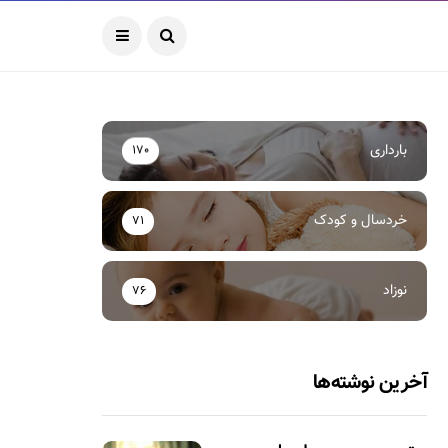
بارداری
170
خردسال و کودک
71
نوزاد
76
آخرین نوشته‌ها