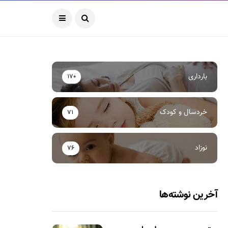
بارداری
170
خردسال و کودک
71
نوزاد
76
آخرین نوشته‌ها