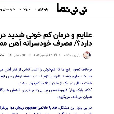
بارداری
نوزاد
خردسال و
علایم و درمان کم خونی شدید در 
دارد؟/ مصرف خودسرانه آهن ممن
باران محتشم
28 نوامبر 2016
0 نظر
0
برخلاف تصور رایج ما که کم‌خونی را اغلب ناشی از فقر آهن می‌دان
به یک بیماری باشد؛ بنابراین لازم است به هشدارهای بدن توجه 
باعث خطای هر یک از ما در ابتلا به کم‌خونی باشد.
"دکتر بابک بهار" فوق‌تخصص بیماری‌های خونی، کاهش هموگلوبی
عنوان می‌کند، می‌گوید:
در پی بروز این مشکل،
فرد با علائمی همچون ریزش مو، بی‌ق