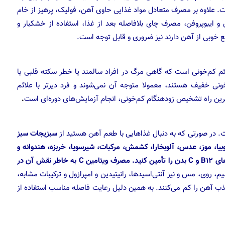
 علاوه بر مصرف متعادل مواد غذایی حاوی آهن‌، فولیک، پرهیز از خام
و ایبوپروفن، مصرف چای بلافاصله بعد از غذا، استفاده از خشکبار و
خوبی از آهن دارند نیز ضروری و قابل توجه است.
لائم کم‌خونی است که گاهی مرگ در افراد سالمند یا خطر سکته قلبی یا
نی خفیف هستند، معمولا متوجه آن نمی‌شوند و فرد دیرتر با علائم
ین راه تشخیص زودهنگام کم‌خونی، انجام آزمایش‌های دوره‌ای است
.
 در صورتی که به دنبال غذاهایی با طعم آهن هستید از
سبزیجات سبز
لوبیا، موز، عدس، آلوبخارا، کشمش، مرکبات، شیرسویا، خربزه، هندوانه و
انواع توت‌ها بیشتر مصرف کنید تا آهن، اسید فولیک، ویتامین‌های B12 و C بدن را تأمین کنید. مصرف ویتامین C به خاطر نقش آن در
، روی، مس و نیز آنتی‌اسیدها، رانیتیدین و امپرازول و ترکیبات مشابه،
جذب آهن را کم می‌کنند. به همین دلیل رعایت فاصله مناسب استفاده از