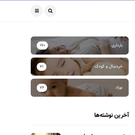
بارداری
170
خردسال و کودک
71
نوزاد
76
آخرین نوشته‌ها