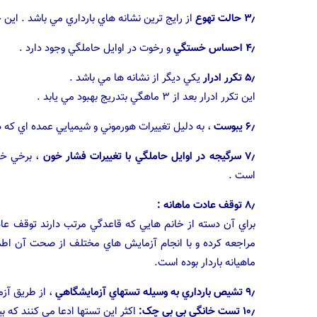
۳٫ حالت تهوع
از رايج ترين نشانه هاي بارداري مي باشد . اين
۴٫ احساس خستگي
و رخوت در اوايل حاملگي وجود دارد .
۵٫ تكرر ادرار
يكي ديگر از نشانه ها مي باشد .
اين تكرر ادرار بعد از ۳ ماهگي بتدريج بهبود مي يابد .
۶٫ يبوست
، به دليل تغييرات هورموني و شيميايي عمده اي كه د
۷٫ سرگيجه در اوايل حاملگي با تغييرات فشار خون
، برخي خا
است .
۸٫ توقف عادت ماهانه :
براي آن دسته از خانم هايي كه قاعدگي مرتب دارند توقف عاد
مراجعه كرده و با انجام آزمايش هاي مختلف از صحت آن اطمي
ماهیانه باردار بوده است.
۹٫ تشيص بارداري به وسيله تستهاي آزمايشگاهي
، از طريق آز
۱۰٫ تست خانگی بی بی چک: