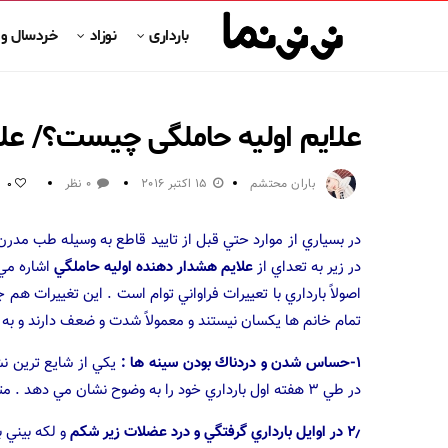
بارداری
نوزاد
خردسال و
علایم اوليه حاملگی چیست؟/ علائ
باران محتشم
15 اکتبر 2016
0 نظر
0
در بسياري از موارد حتي قبل از تاييد قاطع به وسيله طب مدرن 
در زير به تعداي از
علايم هشدار دهنده اوليه حاملگي
اشاره مي 
اصولاً بارداري با تعييرات فراواني توام است . اين تغييرات ه
تمام خانم ها يكسان نيستند و معمولاً شدت و ضعف دارند و به 
۱-حساس شدن و دردناك بودن سينه ها :
يكي از شايع ترين ن
در طي ۳ هفته اول بارداري خود را به وضوح نشان مي دهد . متورم و دردناك شدن سينه ها شبيه قبل از پريود است .
۲٫ در اوايل بارداري گرفتگي و درد عضلات زير شكم
و لكه بيني 