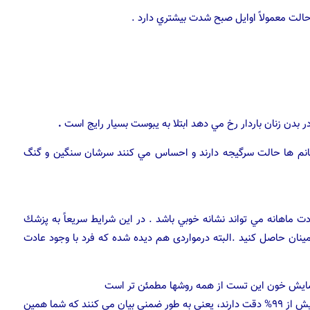
 حالت معمولاً اوايل صبح شدت بيشتري دارد .
ر بدن زنان باردار رخ مي دهد ابتلا به يبوست بسيار رايج است
.
نم ها حالت سرگيجه دارند و احساس مي كنند سرشان سنگين و گنگ
ت ماهانه مي تواند نشانه خوبي باشد . در اين شرايط سريعاً به پزشك
نان حاصل كنيد .البته درمواردی هم دیده شده که فرد با وجود عادت
مايش خون این تست از همه روشها مطمئن تر است
اکثر این تستها ادعا می کنند که بیش از ۹۹% دقت دارند، یعنی به طور ضمنی بیان می کنند که شما همین