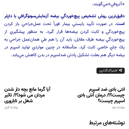
«آتروفي‌»مي‌گويند
.
دقيق‌ترين روش تشخيص پيچ‌خوردگي بيضه آزمايش‌سونوگرافي با داپلر
است‌.
در صورت تأييد بايستي بيمار فوراً تحت عمل‌جراحي باز كردن
پيچ‌خوردگي و ثابت كردن بيضه‌ها قرار گيرد. به منظور پيشگيري از
پيچ‌خوردگي بيضه طرف مقابل‌، بايد آن را هم طي همان‌عمل جراحي به
يك جاي خاصي ثابت كرد. متأسفانه در چنين مواردي‌ توليد اسپرم در
بيضه ديگر هم بعلت تشكيل پادتن ضداسپرم در بدن‌ كاهش مي‌يابد.
اشتراک‌گذاری
انتی بادی ضد اسپرم
آیا گرما مانع بچه دار شدن
چیست؟!/ درمان آنتی بادی
مردان می شود؟!/ تاثیر
اسپرم چیست؟
شغل بر ناباروری
نوشته بعد
نوشته قبل
نوشته‌های مرتبط