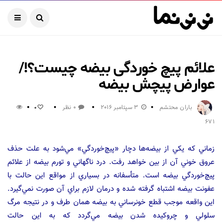
علائم پیچ خوردگی بیضه چیست؟!/
عوارض پیچش بیضه
باران محتشم
3 سپتامبر 2016
0 نظر
0
671
زماني كه يكي از بيضه‌ها دچار «پيچ‌خوردگي‌» مي‌شود به علت ‌حذف
عروق خوني آن از بين خواهد رفت‌. درد ناگهاني و تورم بيضه از علائم
پيچ‌خوردگي بيضه است‌. متأسفانه در بسياري از مواقع اين حالت با
عفونت بيضه اشتباه گرفته شده و درمان لازم براي آن صورت نمي‌گيرد.
اين واقعه موجب قطع خونرساني به بيضه همان طرف و در نتيجه مرگ
‌سلولي و چروكيده شدن بيضه مي‌گردد كه به اين حالت