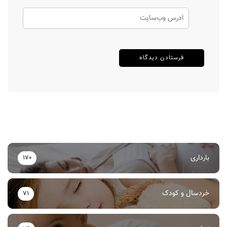
بارداری
170
خردسال و کودک
71