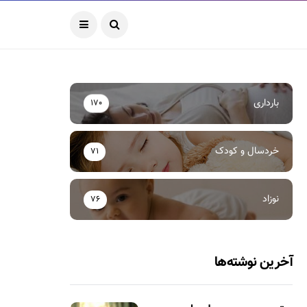
بارداری
170
خردسال و کودک
71
نوزاد
76
آخرین نوشته‌ها