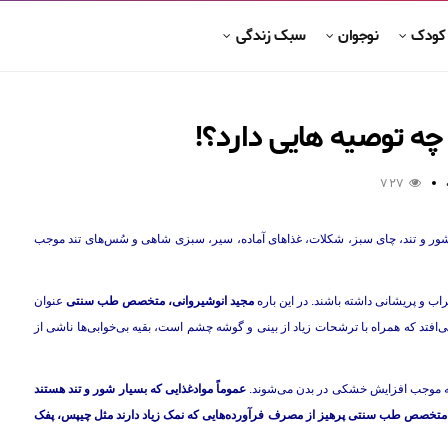
 کودک
نوجوان
سبک زندگی
ه توصیه هایی دارد؟!
727
ر و تند، چای سبز، شکلات، غذاهای آماده، سیر، سبزی شاهی و سُس‌های تند موجب
اب و پریشانی داشته باشند. در این باره
مجید انوشیروانی، متخصص طب سنتی
عنوان
می‌افتد که همراه با ترشحات زیاد از بینی و گوشه چشم است، بقیه بی‌خوابی‌ها ناشی از
م که موجب افزایش خشکی در بدن می‌شوند.
عموماً موادغذایی که بسیار شور و تند هستند
ن متخصص طب سنتی پرهیز از مصرف فرآورده‌هایی که نمک زیاد دارند مثل چیپس، پفک