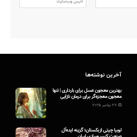
آخرین نوشته‌ها
بهترین معجون عسل برای بارداری | تنها
معجون معجزه‌گر برای درمان نازایی
27 نوامبر 2025
لوبیا چیتی ازبکستان؛ گزینه ایده‌آل
صنعت کنسروسازی ایران