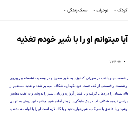
 کودک
نوجوان
سبک زندگی
 میتوانم او را با شیر خودم تغذیه
744
 قسمت جلو باشد، در صورتی که نوزاد به طور صحیح و در وضعیت نشسته و روبروي
اره و شست و قسمتی از کف دست خود نگهدارد، شکاف لب، پر شده و تغذیه مستقیم از
 پستان را در دهان گرفته و با فشار آرواره و زبان، شیر را بدوشد و به عقب دهانش
جراحی ترمیم شکاف لب در یک ماهگی یا زودتر آماده شود. چنانچه این روش به تنهایی
شید و با قاشق یا سرنگ به شیرخوار بدهید و یا گاه لازم است او را با لوله معده تغذیه