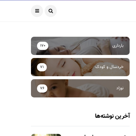
بارداری
170
خردسال و کودک
71
نوزاد
76
آخرین نوشته‌ها