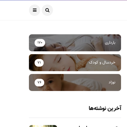
بارداری
170
خردسال و کودک
71
نوزاد
76
آخرین نوشته‌ها