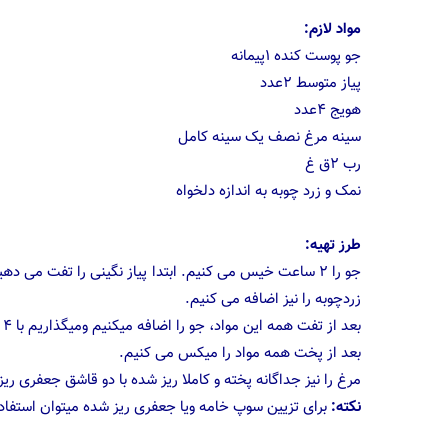
مواد لازم:
جو پوست کنده ۱پیمانه
پیاز متوسط ۲عدد
هویج ۴عدد
سینه مرغ نصف یک سینه کامل
رب ۲ق غ
نمک و زرد چوبه به اندازه دلخواه
طرز تهیه:
جو را ۲ ساعت خیس می کنیم. ابتدا پیاز نگینی را تفت می
زردچوبه را نیز اضافه می کنیم.
بعد از تفت همه این مواد، جو را اضافه میکنیم ومیگذاریم با ۴ لیوان آب خوب بپزد. البته مراقب باشید ته نگیرد!
بعد از پخت همه مواد را میکس می کنیم.
مرغ را نیز جداگانه پخته و کاملا ریز شده با دو قاشق جعفری ری
نکته:
برای تزیین سوپ خامه ویا جعفری ریز شده میتوان استفاده