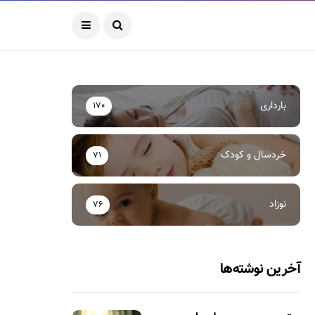
بارداری
170
خردسال و کودک
71
نوزاد
76
آخرین نوشته‌ها