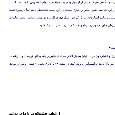
ی‌شود. گاهی هم خانم باردار از قبل به دیابت مبتلا بوده، ولی تشخیص داده نشده است.
او دیده نمی شود، بنابراین نیازی نیست در این زمینه تحت‌نظر باشد اما در مورد دسته
 دیابت مانند اشکالات عروق کرونر، بیماری‌های قلبی و نوروپاتی بیشتر است، بنابراین
زنان چاق در دوران بارداری قند خونشان بیشتر باید چک شود.
هند؟
 و فشارخون در مبتلایان بسیار اتفاق می‌افتد بنابراین باید به آنها توجه شود. پزشک با
دقت رشد طبیعی جنین را تحت نظر می‌گیرد و اگر قند خون ناشتای مادر نیز بالا باشد و انسولین تزریق کند، در هفته ۳۸ بارداری یعنی ۲ هفته زودتر از موعد،
از فواید هندوانه در بارداری بدانید