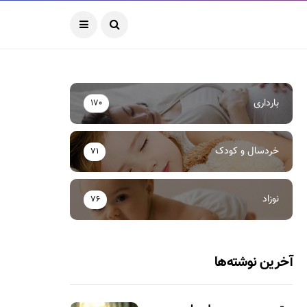
بارداری
170
خردسال و کودک
71
نوزاد
76
آخرین نوشته‌ها