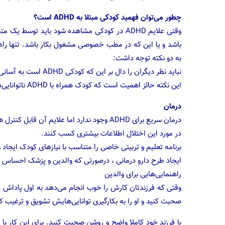
چطور می‌توان فهمید کودکی مبتلا به ADHD است؟
وقتی علایم ADHD در کودکی مشاهده شود باید توس
باشد و یا این که در مطب خصوصی مشغول بکار باشد. تنها راه
به دو نکته توجه داشت:
نباید نظر دیگران را دال بر این که کودکی ADHD است به آسانی پذیرفت.
این نکته حائز اهمیت است که کودک همراه با ADHD ناتوانایی‌های دیگران را نیز دارد.
درمان
درمان سریع برای ADHD وجود ندارد اما علایم آن قابل کنترل هستند. والدین و آموزگاران باید به نکات زیر توجه داشته باشند.
در مورد این اختلال اطلاعات بیشتری کسب کنند.
برنامه تعلیم و تربیتی خاصی را متناسب با نیازهای کودک ایجاد و
ایجاد طرح دارو درمانی ، درصورتی که والدین و پزشک احساس کنن
راهنمایی‌هایی برای والدین
وقتی که فرزندتان کارش را خوب انجام می‌دهد به اول پاداش دهی
صحبت کنید و او را به بکارگیری توانایی‌هایش تشویق و ترغیب کن
با فرزند خود کاملا واضح و روشن صحبت کنید. برای این کار با 