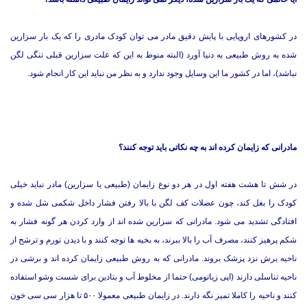
در کشورهای اروپایی با پایش دقیق مادر می توان کودک مادری را که یک بار سزارین
شده به روش طبیعی به دنیا آورد (البته منوط به این که علت سزارین قبلی تنگی لگن
نباشد)، اما در کشور ما این وسایل وجود ندارد و به نظر من نباید این کار انجام شود.
مادرانی که زایمان کرده اند به چه نکاتی باید توجه کنند؟
در شش تا هشت هفته اول در هر دو نوع زایمان (طبیعی یا سزارین) مادر نباید خیلی
کودک را بغل کند، چون عضلات کف لگن با بالا رفتن فشار داخل شکمی شل شده و
افتادگی تشدید می شود. مادرانی که سزارین شده اند از وارد کردن هر گونه فشار به
شکم پرهیز کنند، مصرف آب را بالا ببرند، به بخیه ها توجه کنند و با دیدن تورم و ترشح از
ناحیه برش نزد پزشک بروند. مادرانی که به روش طبیعی زایمان کرده اند و برشی در
ناحیه تناسلی دارند (اپی زیاتومی) حتما از مخلوط آب و بتادین برای شست وشو استفاده
کنند و ناحیه را کاملا تمیز نگه دارند. در زایمان طبیعی معمولا ۵۰۰ تا هزار سی سی خون