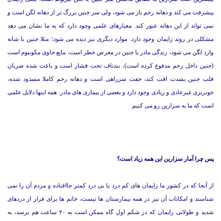
پیشرفت می کند و دهانه رحم باز می شود، ولی سر جنین بزرگ تر از دهانه لگن است و
نمی تواند از این دهانه عبور کند. معیارهای علمی وجود دارد که به ما نشان می دهد
مشکلی در روند زایمان وجود دارد. موارد دیگری نیز دیده می شود؛ مثلا جنین با شانه
وارد لگن می شود، زندگی مادر یا جنین در معرض خطر است، مایع حاوی مکونیوم است
(جنین داخل رحم مدفوع کرده است)، بندناف تحت فشار است و باعث شده ضربان
قلب جنین بشدت افت کند، جفت سرراهی است و دهانه رحم کاملا مسدود شده،
خونریزی غیرعادی و زیادی وجود دارد و بعضی از بیماری های مادر. همه اینها دلایل علمی
است که ما به سزارین رو می کنیم.
پس چرا آمار سزارین این همه زیاد است؟
از آنجا که در کشور ما زایمان های کم درد یا بی درد کمتر جاافتاده و مردم آن را نمی
شناسند و امکانات آن نیز در همه بیمارستان ها نیست، خانم ها برای فرار از دردهای
شدید و طولانی زایمان که در شکم اول گاه ممکن است به ۲۰ ساعت هم برسد، به