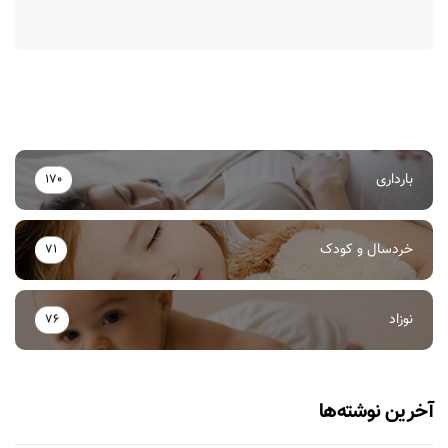
بارداری
170
خردسال و کودک
71
نوزاد
76
آخرین نوشته‌ها