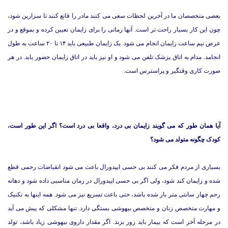
بعضی متخصصان ما در آخرین لحظات سعی می کنند مادر را قانع کنند تا سزارین شود،
چون این کار بسیار راحت تر است. آنها زمانی را برای زایمان تعیین کرده و بموقع و در
عرض نیم ساعت زایمان انجام می شود. یک زایمان طبیعی باید ۱۴ تا ۲۰ ساعت به طول
انجامد. مدام به اتاق پزشک تلفن می شود و او نیز باید در اتاق زایمان حضور یابد. در هر
صورت کاری وقتگیر و پراسترس است.
آیا همان طور که می گویند زایمان بی درد، واقعا بی درد است؟ اگر این طور است،
کودک چگونه متولد می شود؟
بسیاری از مردم فکر می کنند بی حسی ایپدورال باعث می شود انقباضات رحمی قطع
شده و زایمان کند شود، ولی اگر بی حسی اپیدورال در زمان مناسبی داده شود و دهانه
رحم چهار سانتی متر باز شده باشد، حتی باعث تسریع نیز می شود. همه اینها به تکنیک
و مهارت متخصص زنان و متخصص بیهوشی بستگی دارد. تنها مشکلی که پیش می آید
در مرحله آخر است که بیمار باید زور بزند. اگر مقدار داروی بیهوشی زیاد باشد، تولد