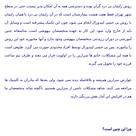
روش زایمان بی درد گران بوده و دسترسی همه به آن امکان پذیر نیست. حتی در سطح
شهر تهران فقط هفت هشت بیمارستان است که در آن زایمان بی درد یا همان زایمان
با روش بی حسی اپیدورال انجام می شود، چون این تکنیک پیشرفته است و وسایل آن
باید از خارج وارد شود. این کار به عهده متخصصان بیهوشی است. متاسفانه چنین
آموزشی در دوران رزیدنتی متخصصان بیهوشی وجود ندارد و آنها مجبورند خود این روش
را بیاموزند. پس بی حسی اپیدورال توسط افراد محدودی صورت می گیرد. طبیعی است
با همه این مشکلات، خانم ها سزارین را در اولویت قرار می دهند و ظرف نیم ساعت
فرزند خود را تحویل می گیرند.
عوارض سزارین همیشه و بلافاصله دیده نمی شود، ولی بعدها که مادران به کلینیک ها
مراجعه می کنند، شاهد مشکلات ناشی از سزارین هستیم. ناگفته نماند متخصصان ما
هم در افزایش این آمار نقش پررنگی دارند.
چرا این چنین است؟