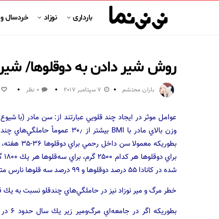
بارداری
نوزاد
خردسال و
روش شیر دادن به دوقلوها/ شیر 
باران محتشم
7 سپتامبر 2017
0 نظر
0
وزن بالاي مادر با BMI بيشتر از ٫
شده در كانادا ۵۵ درصد دوقلوها و ۹۹ درصد سه قلوها نارس متولد شدند.
خطر مرگ و مير نوزاد نيز در حاملگي‌هاي چندقلو نسبت به يك ق