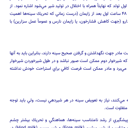
ولد كه نهايتاً همراه با اختلال در توليد شير مي‌شود اشاره نمود. از
طرف ديگر اين مادران به دليل عدم احساس بهبودي در ۲۴ تا ۴۸ ساعت اول بعد از زايمان (درست زماني كه تحريك سينه‌ها اهميت
ارو (جهت كاهش فشارخون، يا زايمان نارس و عموماً عمل سزارين) با
 مادر جهت نگهداشتن و گرفتن صحيح سينه دارند، بنابراين بايد به آنها
 كه شيرخوار دوم ممكن است صبور نباشد و در طول شيرخوردن شيرخوار
قت مي‌برد و مادر ممكن است فرصت كافي براي استراحت خودش نداشته
ليه مي‌كنند، نياز به تعويض سينه در هر شيردهي نيست، ولي بايد توجه
ز متفاوت است.
 پيشگيري از رشد نامتناسب سينه‌ها، هماهنگي و تحريك بيشتر چشم
شيرخواران يا جلوگيري از نگرفتن سينه طرف ديگر و دريافت متناسب از شير پيشين (Fore milk) و شير پسين (Hind milk) در