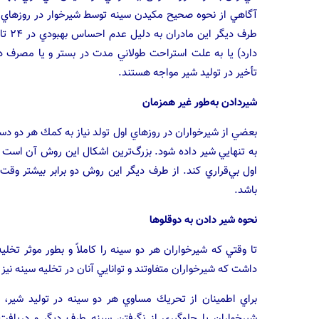
آگاهي از نحوه صحيح مكيدن سينه توسط شيرخوار در روزهاي اول ت
دارد) يا به علت استراحت طولاني مدت در بستر و يا مصرف د
تأخير در توليد شير مواجه هستند.
شيردادن به‌طور غير همزمان
بعضي از شيرخواران در روزهاي اول تولد نياز به كمك هر دو دست
به تنهايي شير داده شود. بزرگ‌ترين اشكال اين روش آن است
اول بي‌قراري كند. از طرف ديگر اين روش دو برابر بيشتر و
باشد.
نحوه شير دادن به دوقلوها
تا وقتي كه شيرخواران هر دو سينه را كاملاً و بطور موثر تخ
داشت كه شيرخواران متفاوتند و توانايي آنان در تخليه سينه ني
براي اطمينان از تحريك مساوي هر دو سينه در توليد شير،