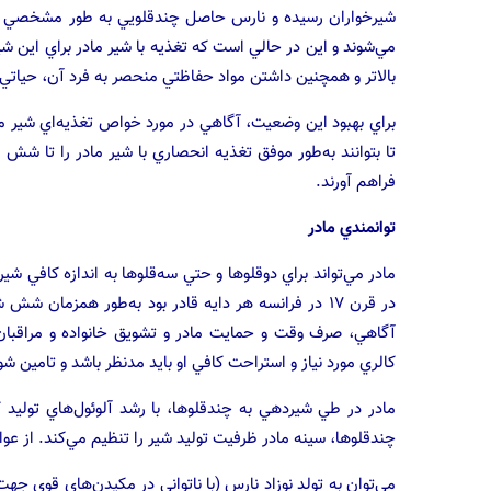
شيرخواران رسيده و نارس حاصل چندقلويي به طور مشخصي نسبت
مي‌شوند و اين در حالي است كه تغذيه با شير مادر براي اين شير
بالاتر و همچنين داشتن مواد حفاظتي منحصر به فرد آن، حياتي 
براي بهبود اين وضعيت، آگاهي در مورد خواص تغذيه‌اي شير 
تا بتوانند به‌طور موفق تغذيه انحصاري با شير مادر را تا ش
فراهم آورند.
توانمندي مادر
مادر مي‌تواند براي دوقلوها و حتي سه‌قلوها به اندازه كافي شير 
در قرن ۱۷ در فرانسه هر دايه قادر بود به‌طور همزمان 
آگاهي، صرف وقت و حمايت مادر و تشويق خانواده و مراقبان
كالري مورد نياز و استراحت كافي او بايد مدنظر باشد و تامين شو
مادر در طي شيردهي به چندقلوها، با رشد آلوئول‌هاي توليد 
چندقلوها، سينه مادر ظرفيت توليد شير را تنظيم مي‌كند. از ع
مي‌توان به تولد نوزاد نارس (با ناتواني در مكيدن‌هاي قوي ج