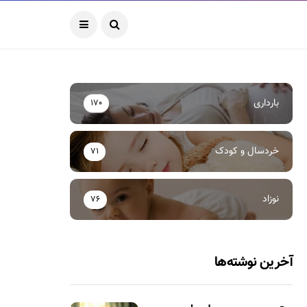
بارداری
170
خردسال و کودک
71
نوزاد
76
آخرین نوشته‌ها