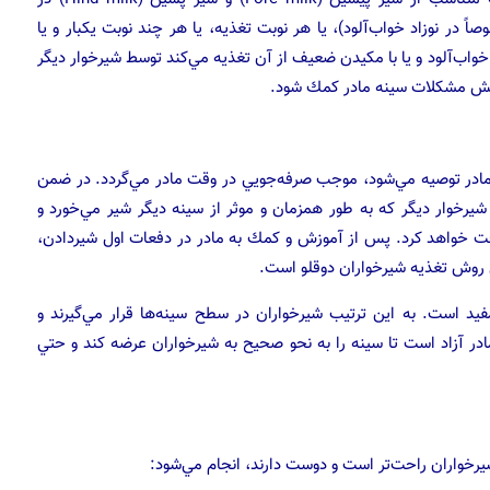
ً در نوزاد خواب‌آلود)، يا هر نوبت تغذيه، يا هر چند نوبت يكبار و يا
خواب‌آلود و يا با مكيدن ضعيف از آن تغذيه مي‌كند توسط شيرخوار ديگر
كاهش مشكلات سينه مادر كمك شود.
 مادر توصيه مي‌شود، موجب صرفه‌جويي در وقت مادر مي‌گردد. در ضمن
خوار ديگر كه به طور همزمان و موثر از سينه ديگر شير مي‌خورد و
ت خواهد كرد. پس از آموزش و كمك به مادر در دفعات اول شيردادن،
ن روش تغذيه شيرخواران دوقلو است.
ا بالش‌هاي مخصوص U شكل بسيار مفيد است. به اين ترتيب شيرخواران در سطح سينه‌ها قرار مي‌گيرند و
مادر آزاد است تا سينه را به نحو صحيح به شيرخواران عرضه كند و حتي
شيرخواران راحت‌تر است و دوست دارند، انجام مي‌شود: