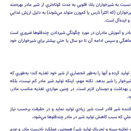
 به شيرخواران يك قلويي به مدت كوتاه‌تري از شير مادر بهره‌مند
خواران (كه اكثراً نارس يا كم‌وزن متولد مي‌شوند) به دليل ارزش غذايي
و ايده‌آل است.
مادر و آموزش مادران در مورد چگونگي شيردادن چندقلوها ضروري است
ش ماهگي و سپس ادامه آن تا دو سال يا حتي بيشتر براي شيرخواران خود
توليد كرده و آنها را به‌طور انحصاري از شير خود تغذيه كند؛ به‌طوري كه
شش شيرخوار را شير بدهد. نكته مهم،‌ اينكه توليد شير مادر كم نيست، بلكه
 بهداشت و دوستان لازم است. در چنين مواردي تغذيه مناسب مادر،
د.
كننده شير قادر است شير زيادي توليد نمايد و در حقيقت برحسب نياز
واملي كه سبب كاهش توليد شير در مادر چندقلوها مي‌شود،
هت تخليه سينه و تحريك توليد شير) همچنين عملكرد نادرست مادر و عدم