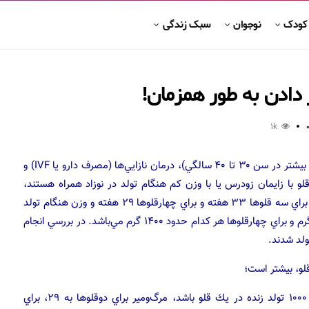
 کودک
نوجوان
سبک زندگی
دادن به طور همزمان!
1k
عوامل موثر در ايجاد چند قلويي عبارتند از: سن مادر (با شيوع بيشتر در سن ۳۰ تا ۴۰ سالگي)، درمان نازايي‌ها (مصرف دارو يا IVF) و
۳۰ عموماً حاملگي‌هاي چندقلو با زايمان زودرس يا با وزن كم هنگام تولد در نوزاد همراه هستند،
بطوريكه معمولا سن داخل رحمي براي دوقلوها ۳۶-۳۵ هفته، براي سه قلوها ۳۳ هفته و براي چهارقلوها ۲۹ هفته و وزن هنگام تولد
براي دوقلوها هر كدام ۲۵۰۰ گرم، براي سه‌قلوها هر يك ۱۸۰۰ گرم و براي چهارقلوها هر كدام حدود ۱۴۰۰ گرم مي‌باشد. در بررسي انجام
لو، بيشتر است؛
بطوريكه اگر در جامعه‌اي مرگ‌ومير زير يك سال حدود ۶ در ۱۰۰۰ تولد زنده در يك قلو باشد، مرگ‌ومير براي دوقلوها به ۲۹، براي