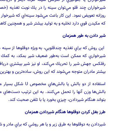
شيرخواران چند قلو مي‌‌توان سينه را در يك نوبت تغذيه (خصوصا
روزانه تعويض نمود. اين كار باعث مي‌شود سينه‌اي كه شيرخوار 
كه مكيدن قوي دارد تخليه و به توليد بيشتر شير و همچنين 
شير دادن به طور همزمان
اين روش كه براي تغذيه چندقلويي، به ويژه دوقلوها از سينه
شيرخواري كه ممكن است به‌طور ضعيف شير بمكد، به كمك شير
رفلكس جهش شير را تحريك مي‌كند، او نيز شير بيشتري درياف
بيشتر مادران متوجه مي‌شوند كه اين روش، ساده‌ترين و بهتري
استفاده از دو بالش ي
بالش‌ها وزن آنها را تحمل مي‌كنند. به اين ترتيب دست‌‌هاي 
بتواند هنگام شيردادن، چيزي بخورد يا با تلفن صحبت كند.
طرز
بغل كردن دوقلوها هنگام شيردادن همزمان
شيردادن به دوقلوها به طرق زير و يا هر روشي كه براي مادر و 