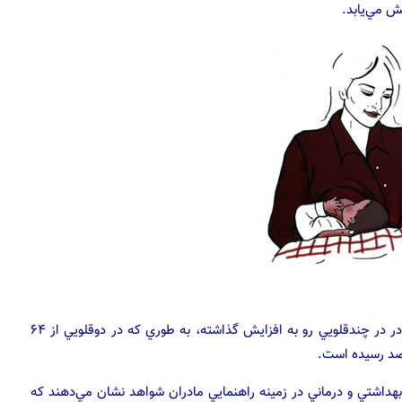
در بعضي كشورها از سال ۲۰۰۰ به بعد شروع تغذيه با شير مادر در چندقلويي رو به افزايش گذاشته، به طوري كه در دوقلويي از ۶۴
بهداشتي و درماني در زمينه راهنمايي مادران شواهد نشان مي‌دهند كه