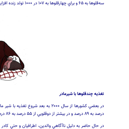
سه‌قلوها به ۶۵ و براي چهارقلوها به ۱۰۷ در ۱۰۰۰ تولد زنده افزايش مي‌يابد.
تغذيه چندقلوها با شيرمادر
درصد به ۸۹ درصد و در بيشتر از دوقلويي از ۵۵ درصد به ۸۶ درصد رسيده است.
در حال حاضر به دليل ناآگاهي والدين، اطرافيان و حتي كادر 