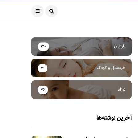
بارداری
170
خردسال و کودک
71
نوزاد
76
آخرین نوشته‌ها