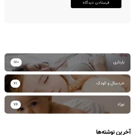
بارداری
170
خردسال و کودک
71
نوزاد
76
آخرین نوشته‌ها