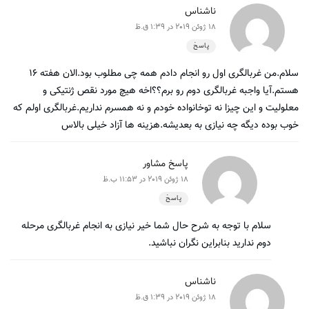
ناشناس
18 ژوئن 2019 در 1:39 ق.ظ
پاسخ
سلام.من غربالگری اول رو انجام دادم همه چی مطلوب بود.الان هفته ۱۶
هستم.آیا واجبه غربالگری دوم رو برم؟؟اخه هیچ مورد نقص ژنتیکی و
معلولیت و این چیزا نه توخانواده خودم و نه همسرم نداریم.غربالگری اولم که
خوب بوده دیگه چه نیازی به بعدیشه.هزینه ها آزاد خیلی بالاس
پاسخ مشاور
18 ژوئن 2019 در 11:53 ب.ظ
پاسخ
سلام با توجه به شرح حال شما خیر نیازی به انجام غربالگری مرحله
دوم ندارید بنابراین نگران نباشید.
ناشناس
18 ژوئن 2019 در 1:39 ق.ظ