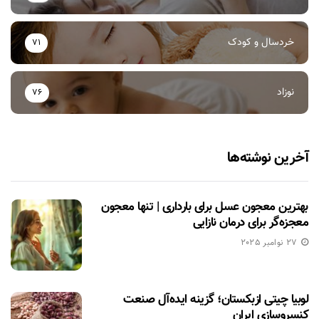
خردسال و کودک
71
نوزاد
76
آخرین نوشته‌ها
بهترین معجون عسل برای بارداری | تنها معجون
معجزه‌گر برای درمان نازایی
27 نوامبر 2025
لوبیا چیتی ازبکستان؛ گزینه ایده‌آل صنعت
کنسروسازی ایران