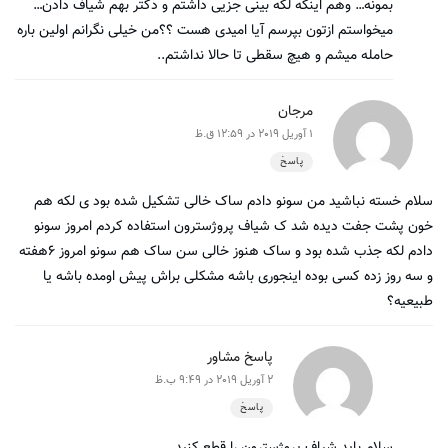
بمونه… وهم اینکه لکه بینی جزیی داشتم و دکتر بهم شیاف دادن…
میخواستم ازتون بپرسم آیا امیدی هست ؟؟من خیلی نگرانم اولین باره
حامله میشم و هیچ سقطی تا حالا نداشتم..
مرجان
1 آوریل 2019 در 12:59 ق.ظ
پاسخ
سلام خسته نباشید من سونو دادم ساک خالی تشکیل شده بود ی لکه هم
خون پشت جفت دیده شد ک شیاف پروژسترون استفاده کردم امروز سونو
دادم لکه جذب شده بود و ساک هنوز خالی سن ساک هم سونو امروز ۶هفته
و سه روز زده کسی بوده اینجوری باشه مشکلی براش پیش اومده باشه یا
طبیعیه؟
پاسخ مشاور
2 آوریل 2019 در 9:49 ب.ظ
پاسخ
سلام باید شیاف پروژسترون را قطع کنید.