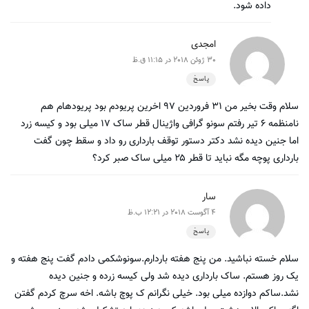
داده شود.
امجدی
30 ژوئن 2018 در 11:15 ق.ظ
پاسخ
سلام وقت بخیر من ۳۱ فروردین ۹۷ اخرین پریودم بود پریودهام هم
نامنظمه ۶ تیر رفتم سونو گرافی واژینال قطر ساک ۱۷ میلی بود و کیسه زرد
اما جنین دیده نشد دکتر دستور توقف بارداری رو داد و سقط چون گفت
بارداری پوچه مگه نباید تا قطر ۲۵ میلی ساک صبر کرد؟
سار
4 آگوست 2018 در 12:21 ب.ظ
پاسخ
سلام خسته نباشید. من پنج هفته باردارم.سونوشکمی دادم گفت پنج هفته و
یک روز هستم. ساک بارداری دیده شد ولی کیسه زرده و جنین دیده
نشد.ساکم دوازده میلی بود. خیلی نگرانم ک پوچ باشه. اخه سرچ کردم گفتن