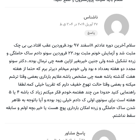
ناشناس
27 آوریل 2019 در 2:04 ق.ظ
پاسخ
سلام.آخرین دوره عادتم ۸اسفند ۹۷ بود.فروردین عقب افتاد.بی بی چک
مثبت شد و آزمایش خونم مثبت بود.۲۲ فروردین سونو دادم ساک حاملگی و
زرده تشکیل شده ولی جنین خیربغیر ازاین همه چی نرمال بوده..دکتر سونو
مجدد دو هفته بعدداد ه بود ولی خودم میخام دیرتر برم که حتما از هفته
هفت گذشته باشه همه چی مشخص باشه.علایم بارذاری بعضی وقتا ترشم
میکنه و بعضی وقتا حالت تهوع خفیف دارم که تقریبا خیلی کمه.لطفا
راهنمایی کنید حدودا من چند هفتمه.خودم فکر میکنم زیاد ک باشه ۴ یا ۵
هفته است برای سونوی اولی ک دادم خیلی زود بوده.و آیا باتوجه به ظاهر
شدن ساک حاملگی و زرده امکان بارداری پوچ هست یا خیر.بچه اولم و سابقه
سقط نداشتم.
پاسخ مشاور