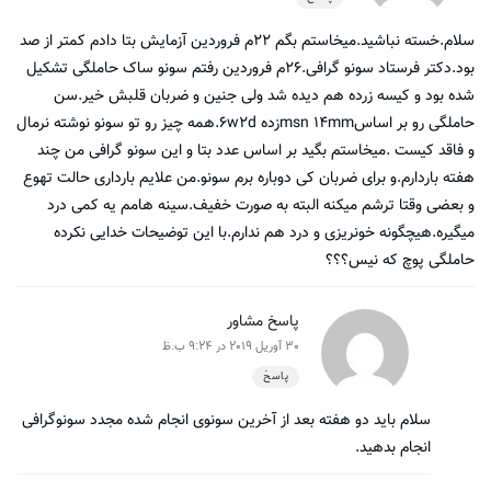
سلام.خسته نباشید.میخاستم بگم ۲۲م فروردین آزمایش بتا دادم کمتر از صد
بود.دکتر فرستاد سونو گرافی.۲۶م فروردین رفتم سونو ساک حاملگی تشکیل
شده بود و کیسه زرده هم دیده شد ولی جنین و ضربان قلبش خیر.سن
حاملگی رو بر اساسmsn 14mmزده ۶w2d.همه چیز رو تو سونو نوشته نرمال
و فاقد کیست .میخاستم بگید بر اساس عدد بتا و این سونو گرافی من چند
هفته باردارم.و برای ضربان کی دوباره برم سونو.من علایم بارداری حالت تهوع
و بعضی وقتا ترشم میکنه البته به صورت خفیف.سینه هامم یه کمی درد
میگیره.هیچگونه خونریزی و درد هم ندارم.با این توضیحات خدایی نکرده
حاملگی پوچ که نیس؟؟؟
پاسخ مشاور
30 آوریل 2019 در 9:24 ب.ظ
پاسخ
سلام باید دو هفته بعد از آخرین سونوی انجام شده مجدد سونوگرافی
انجام بدهید.