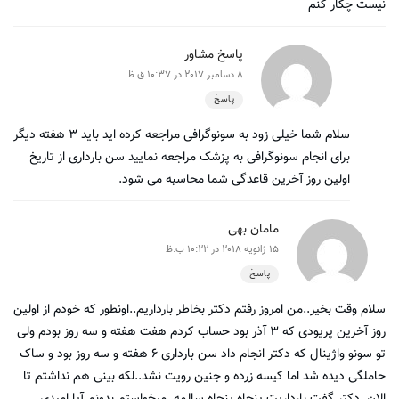
نیست چکار کنم
پاسخ مشاور
8 دسامبر 2017 در 10:37 ق.ظ
پاسخ
سلام شما خیلی زود به سونوگرافی مراجعه کرده اید باید ۳ هفته دیگر
برای انجام سونوگرافی به پزشک مراجعه نمایید سن بارداری از تاریخ
اولین روز آخرین قاعدگی شما محاسبه می شود.
مامان بهی
15 ژانویه 2018 در 10:22 ب.ظ
پاسخ
سلام وقت بخیر..من امروز رفتم دکتر بخاطر بارداریم..اونطور که خودم از اولین
روز آخرین پریودی که ۳ آذر بود حساب کردم هفت هفته و سه روز بودم ولی
تو سونو واژینال که دکتر انجام داد سن بارداری ۶ هفته و سه روز بود و ساک
حاملگی دیده شد اما کیسه زرده و جنین رویت نشد..لکه بینی هم نداشتم تا
الان..دکتر گفت بارداریت پنجاه پنجاه سالمه..میخواستم بدونم آیا امیدی