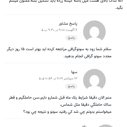
اگه ساک بالای هشت میل باشه کیسه زرده باید تشکیل بشه.ممنون میشم
بگید.
پاسخ مشاور
4 آگوست 2018 در 9:30 ب.ظ
پاسخ
سلام شما زود به سونوگرافی مراجعه کرده اید بهتر است ۱۵ روز دیگر
مجدد سونو گرافی انجام بدهید.
سها
13 سپتامبر 2019 در 10:54 ق.ظ
پاسخ
منم الان دقيقا شرايط يك ماه قبل شمارو دارم،سن حاملگيم و قطر
ساك حاملگي دقيقا مثل شماس،
ميخواستم بدونم چي شد كي رفتيد سونو و نتيجه چي بود؟