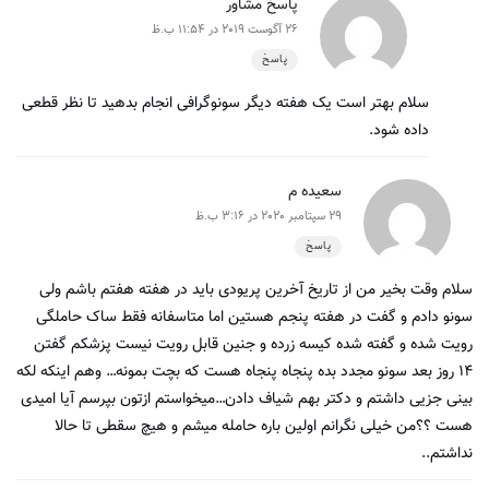
پاسخ مشاور
26 آگوست 2019 در 11:54 ب.ظ
پاسخ
سلام بهتر است یک هفته دیگر سونوگرافی انجام بدهید تا نظر قطعی
داده شود.
سعیده م
29 سپتامبر 2020 در 3:16 ب.ظ
پاسخ
سلام وقت بخیر من از تاریخ آخرین پریودی باید در هفته هفتم باشم ولی
سونو دادم و گفت در هفته پنجم هستین اما متاسفانه فقط ساک حاملگی
رویت شده و گفته شده کیسه زرده و جنین قابل رویت نیست پزشکم گفتن
۱۴ روز بعد سونو مجدد بده پنجاه پنجاه هست که بچت بمونه… وهم اینکه لکه
بینی جزیی داشتم و دکتر بهم شیاف دادن…میخواستم ازتون بپرسم آیا امیدی
هست ؟؟من خیلی نگرانم اولین باره حامله میشم و هیچ سقطی تا حالا
نداشتم..