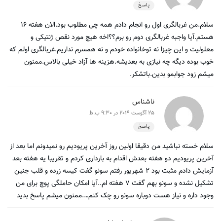
پاسخ
سلام.من غربالگری اول رو انجام دادم همه چی مطلوب بود.الان هفته ۱۶
هستم.آیا واجبه غربالگری دوم رو برم؟؟اخه هیچ مورد نقص ژنتیکی و
معلولیت و این چیزا نه توخانواده خودم و نه همسرم نداریم.غربالگری اولم که
خوب بوده دیگه چه نیازی به بعدیشه.هزینه ها آزاد خیلی بالاس.ممنون
میشم زود جوابمو بدین.باتشکر.
ناشناس
25 آگوست 2019 در 9:30 ب.ظ
پاسخ
سلام خسته نباشید من دقیقا اولین روز آخرین پریودیم رو نمیدونم اما بعد از
آخرین پریودیم دو هفته بعدش اقدام به بارداری کردم و تقریبا یه هفته بعد
آزمایش دادم مثبت بود ۲ شهریور رفتم سونو گفت کیسه زرده و قلب جنین
تشکیل نشده و سونو بهم گفت ۷ هفته ام..آیا امکان حاملگی پوچ برای من
وجود داره و نیاز هست دوباره سونو رو چک کنم….ممنون میشم پاسخ بدید