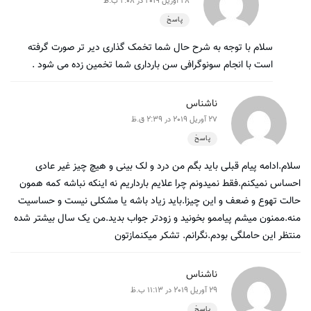
28 آوریل 2019 در 2:08 ب.ظ
پاسخ
سلام با توجه به شرح حال شما تخمک گذاری دیر تر صورت گرفته
است با انجام سونوگرافی سن بارداری شما تخمین زده می شود .
ناشناس
27 آوریل 2019 در 2:39 ق.ظ
پاسخ
سلام.ادامه پیام قبلی باید بگم من درد و لک بینی و هیچ چیز غیر عادی
احساس نمیکنم.فقط نمیدونم چرا علایم بارداریم نه اینکه نباشه کمه همون
حالت تهوع و ضعف و این چیزا.باید زیاد باشه یا مشکلی نیست و حساسیت
منه.ممنون میشم پیاممو بخونید و زودتر جواب بدید.من یک سال بیشتر شده
منتظر این حاملگی بودم.نگرانم. تشکر میکنمازتون
ناشناس
29 آوریل 2019 در 11:13 ب.ظ
پاسخ