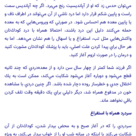
مي‌توان حدس زد كه او از آپانديسيت رنج مي‌برد. اگر چه آپانديس سمت
راست و پايين شكم قرار دارد اما درد ناشي از آن مي‌تواند در اطراف ناف و
يا پايين معده هم احساس شود. در صورتي كه ويروس‌هايي كه به معده
حمله مي‌كنند دليل اين درد باشند، احتمالا همراه با درد كودك‌تان
واكنش‌هايي مثل تب، استفراغ و يا اسهال را هم نشان مي‌دهد. اما به
هر حال براي پيدا كردن علت اصلي، بايد با پزشك كودك‌تان مشورت كنيد
و درمان را در صورت لزوم آغاز كنيد.
اگر فرزند شما كمتر از چهار سال سن دارد و از معده‌دردي كه چند ثانيه
قطع مي‌شود و دوباره آغاز مي‌شود شكايت مي‌كند، ممكن است به يك
اختلال جدي و خطرساز روده دچار شده باشد. اگر چنين دردي با مشاهده
خون در مدفوع همراه شد، ديگر دليلي براي يك دقيقه وقت تلف كردن
باقي نخواهد ماند.
سردرد همراه با استفراغ
سردردي را كه در آغاز صبح و به محض بيدار شدن، كودك‌تان از آن
شكايت مي‌كند يا اينكه در ميانه شب او را از خواب بيدار مي‌كند، به ويژه