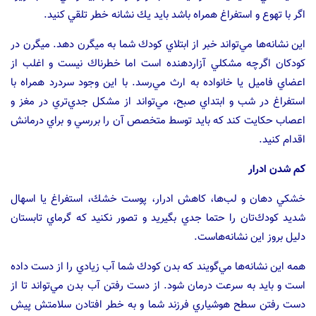
اگر با تهوع و استفراغ همراه باشد بايد يك نشانه خطر تلقي كنيد.
اين نشانه‌ها مي‌تواند خبر از ابتلاي كودك شما به ميگرن دهد. ميگرن در
كودكان اگرچه مشكلي آزار‌دهنده است اما خطرناك نيست و اغلب از
اعضاي فاميل يا خانواده به ارث مي‌رسد. با اين وجود سردرد همراه با
استفراغ در شب و ابتداي صبح، مي‌تواند از مشكل جدي‌تري در مغز و
اعصاب حكايت كند كه بايد توسط متخصص آن را بررسي و براي درمانش
اقدام كنيد.
كم شدن ادرار
خشكي دهان و لب‌ها، كاهش ادرار، پوست خشك، استفراغ يا اسهال
شديد كودك‌تان را حتما جدي بگيريد و تصور نكنيد كه گرماي تابستان
دليل بروز اين نشانه‌هاست.
همه اين نشانه‌ها مي‌گويند كه بدن كودك شما آب زيادي را از دست داده
است و بايد به سرعت درمان شود. از دست رفتن آب بدن مي‌تواند تا از
دست رفتن سطح هوشياري فرزند شما و به خطر افتادن سلامتش پيش