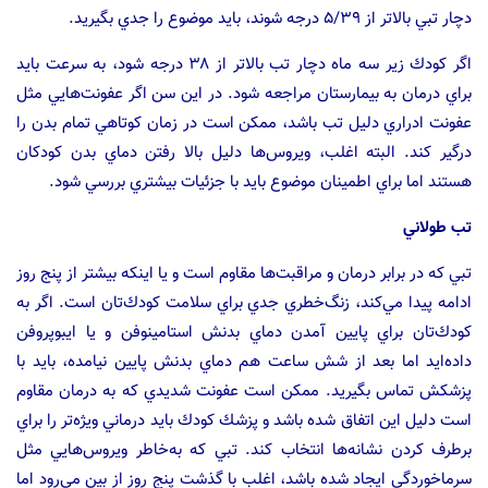
دچار تبي بالاتر از ۵/۳۹ درجه شوند، بايد موضوع را جدي بگيريد.
اگر كودك زير سه ماه دچار تب بالاتر از ۳۸ درجه شود، به سرعت بايد
براي درمان به بيمارستان مراجعه شود. در اين سن اگر عفونت‌هايي مثل
عفونت ادراري دليل تب باشد، ممكن است در زمان كوتاهي تمام بدن را
درگير كند. البته اغلب، ويروس‌ها دليل بالا رفتن دماي بدن كودكان
هستند اما براي اطمينان موضوع بايد با جزئيات بيشتري بررسي شود.
تب طولاني
تبي كه در برابر درمان و مراقبت‌ها مقاوم است و يا اينكه بيشتر از پنج روز
ادامه پيدا مي‌كند، زنگ‌خطري جدي براي سلامت كودك‌تان است. اگر به
كودك‌تان براي پايين آمدن دماي بدنش استامينوفن و يا ايبوپروفن
داده‌ايد اما بعد از شش ساعت هم دماي بدنش پايين نيامده، بايد با
پزشكش تماس بگيريد. ممكن است عفونت شديدي كه به درمان مقاوم
است دليل اين اتفاق شده باشد و پزشك كودك بايد درماني ويژه‌تر را براي
برطرف كردن نشانه‌ها انتخاب كند. تبي كه به‌خاطر ويروس‌هايي مثل
سرماخوردگي ايجاد شده باشد، اغلب با گذشت پنج روز از بين مي‌رود اما