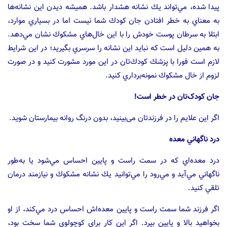
پيدا شده، مي‌تواند يك نشانه هشدار باشد. هميشه ديدن اين نشانه‌ها
به معناي به خطر افتادن جان كودك شما نيست اما در بسياري موارد،
ابتلا به سرطان پوست خودش را با اين خال‌هاي مشكوك نشان مي‌دهد.
به همين دليل است كه نبايد اين نشانه را سرسري بگيريد؛ در اين شرايط
لازم است فورا با پزشك كودك‌تان در اين مورد مشورت كنيد و در صورت
لزوم از خال مشكوك نمونه‌برداري كنيد.
جان کودک‌تان در خطر است!
اگر این علایم را در فرزندتان می‌بینید، بدون درنگ روانه بیمارستان شوید.
درد ناگهاني معده
درد معده‌اي كه در سمت راست و پايين احساس مي‌شود يا به‌طور
ناگهاني مي‌آيد و مي‌رود را مي‌توانيد يك نشانه مشكوك و نيازمند درمان
تلقي كنيد.
اگر فرزند شما سمت راست و پايين معده‌اش احساس درد مي‌كند، از او
بخواهيد بالا و پايين بپرد. اگر اين كار براي كوچولوي شما سخت بود،