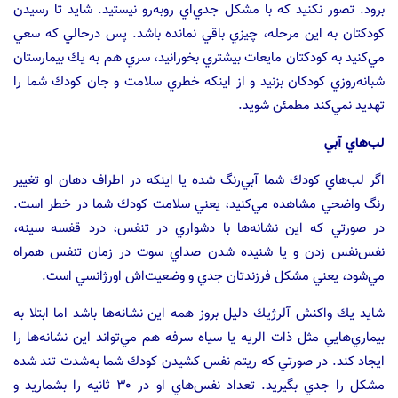
برود. تصور نكنيد كه با مشكل جدي‌اي روبه‌رو نيستيد. شايد تا رسيدن
كودكتان به اين مرحله، چيزي باقي نمانده باشد. پس درحالي كه سعي
مي‌كنيد به كودكتان مايعات بيشتري بخورانيد، سري هم به يك بيمارستان
شبانه‌روزي كودكان بزنيد و از اينكه خطري سلامت و جان كودك شما را
تهديد نمي‌كند مطمئن شويد.
لب‌هاي آبي
اگر لب‌هاي كودك شما آبي‌رنگ شده‌ يا اينكه در اطراف دهان او تغيير
رنگ واضحي مشاهده مي‌كنيد، يعني سلامت كودك شما در خطر است.
در صورتي كه اين نشانه‌ها با دشواري در تنفس، درد قفسه سينه،
نفس‌نفس زدن و يا شنيده شدن صداي سوت در زمان تنفس همراه
مي‌شود، يعني مشكل فرزندتان جدي و وضعيت‌اش اورژانسي است.
شايد يك واكنش آلرژيك دليل بروز همه اين نشانه‌ها باشد اما ابتلا به
بيماري‌هايي مثل ذات الريه يا سياه سرفه هم مي‌تواند اين نشانه‌ها را
ايجاد كند. در صورتي كه ريتم نفس كشيدن كودك شما به‌شدت تند شده
مشكل را جدي بگيريد. تعداد نفس‌هاي او در ۳۰ ثانيه را بشماريد و