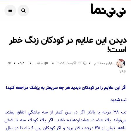
دیدن این علایم در کودکان زنگ خطر
است!
باران محتشم
29 آگوست 2015
0 نظر
0
793
اگر این علایم را در کودکان دیدید هر چه سریعتر به پزشک مراجعه کنید!
تب شدید
تب ۳۸ درجه يا بالاتر اگر در سن كمتر از سه ماهگي اتفاق بيفتد،
مي‌تواند يك علامت هشدار‌دهنده باشد. اگر يك كودك سه تا شش
ماهه، تبش از ۳۸ درجه بالاتر برود و اگر كودكان بين ۶ ماه تا دو سال،