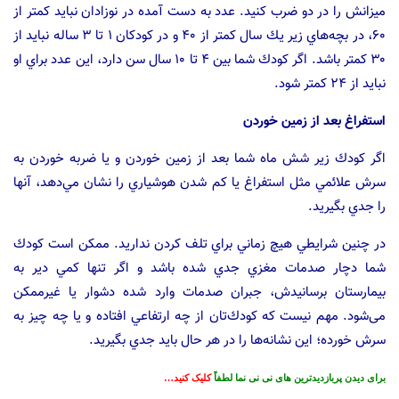
ميزانش را در دو ضرب كنيد. عدد به دست آمده در نوزادان نبايد كمتر از
۶۰، در بچه‌هاي زير يك سال كمتر از ۴۰ و در كودكان ۱ تا ۳ ساله نباید از
۳۰ كمتر باشد. اگر كودك شما بين ۴ تا ۱۰ سال سن دارد، اين عدد براي او
نبايد از ۲۴ كمتر شود.
استفراغ بعد از زمين خوردن
اگر كودك زير شش ماه شما بعد از زمين خوردن و يا ضربه خوردن به
سرش علائمي مثل استفراغ يا كم شدن هوشياري را نشان مي‌دهد، آنها
را جدي بگيريد.
در چنين شرايطي هيچ زماني براي تلف كردن نداريد. ممكن است كودك
شما دچار صدمات مغزي جدي شده باشد و اگر تنها كمي دير به
بيمارستان برسانيدش، جبران صدمات وارد شده دشوار يا غيرممكن
می‌شود. مهم نيست كه كودك‌تان از چه ارتفاعي افتاده و يا چه چيز به
سرش خورده؛ اين نشانه‌ها را در هر حال بايد جدي بگيريد.
برای دیدن پربازدیدترین های نی نی نما لطفاً
کلیک کنید…