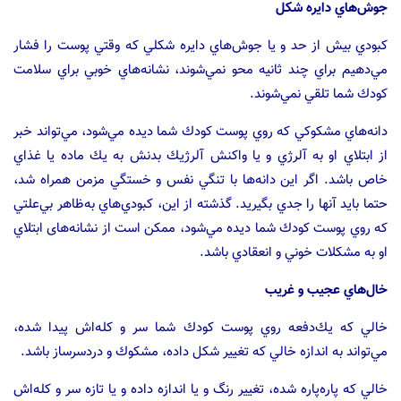
جوش‌هاي دايره شكل
كبودي بيش از حد و يا جوش‌هاي دايره شكلي كه وقتي پوست را فشار
مي‌دهيم براي چند ثانيه محو نمي‌شوند، نشانه‌هاي خوبي براي سلامت
كودك شما تلقي نمي‌شوند.
دانه‌هاي مشكوكي كه روي پوست كودك شما ديده مي‌شود، مي‌تواند خبر
از ابتلاي او به آلرژي و يا واكنش آلرژيك بدنش به يك ماده يا غذاي
خاص باشد. اگر اين دانه‌ها با تنگي نفس و خستگي مزمن همراه شد،
حتما بايد آنها را جدي بگيريد. گذشته از اين، كبودي‌هاي به‌ظاهر بي‌علتي
كه روي پوست كودك شما ديده مي‌شود، ممكن است از نشانه‌های ابتلاي
او به مشكلات خوني و انعقادي باشد.
خال‌هاي عجيب و غريب
خالي كه يك‌دفعه روي پوست كودك شما سر و كله‌اش پيدا شده،
مي‌تواند به اندازه خالي كه تغيير شكل داده، مشكوك و دردسرساز باشد.
خالي كه پاره‌پاره شده، تغيير رنگ و يا اندازه داده و يا تازه سر و كله‌اش