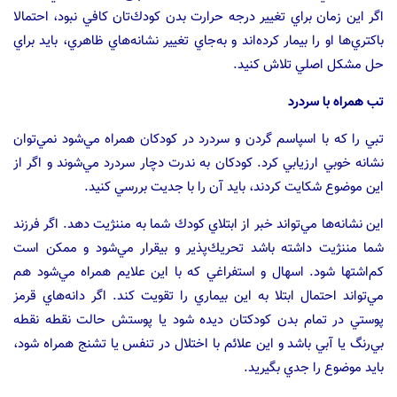
اگر اين زمان براي تغيير درجه حرارت بدن كودك‌تان كافي نبود، احتمالا
باكتري‌ها او را بيمار كرده‌اند و به‌جاي تغيير نشانه‌هاي ظاهري، بايد براي
حل مشكل اصلي تلاش كنيد.
تب همراه با سردرد
تبي را كه با اسپاسم گردن و سردرد در كودكان همراه مي‌شود نمي‌توان
نشانه خوبي ارزيابي كرد. كودكان به ندرت دچار سردرد مي‌شوند و اگر از
اين موضوع شكايت كردند، بايد آن را با جديت بررسي كنيد.
اين نشانه‌ها مي‌تواند خبر از ابتلاي كودك شما به مننژيت دهد. اگر فرزند
شما مننژيت داشته باشد تحريك‌پذير و بيقرار مي‌شود و ممكن است
كم‌اشتها شود. اسهال و استفراغي كه با اين علايم همراه مي‌شود هم
مي‌تواند احتمال ابتلا به اين بيماري را تقويت كند. اگر دانه‌هاي قرمز
پوستي در تمام بدن كودكتان ديده شود يا پوستش حالت نقطه نقطه‌
بي‌رنگ يا آبي باشد و اين علائم با اختلال در تنفس يا تشنج همراه شود،
بايد موضوع را جدي بگيريد.