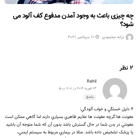
چه چیزی باعث به وجود آمدن مدفوع کف آلود می
شود؟
ترانه محمودی
11 سپتامبر 2021
2 نظر
Rahil
13 فوریه 2016 در 11:01 ب.ظ
پاسخ
۴ دليل خستگي و خواب آلودگي:
عفونت‌ ها:گرچه عفونت‌ ها علايم ظاهري بسياري دارند اما گاهي ممکن است
عفونتي در بدن شما در حال گسترش باشد بدون آن که شما متوجه آن باشيد
يا پزشک تشخيص داده باشد. مثلا در بيماري مربوط به سيستم ايمني،