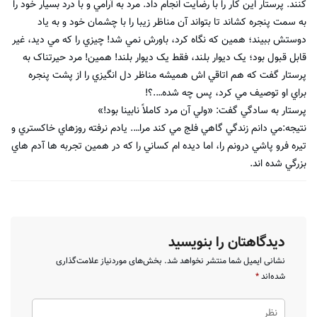
کنند. پرستار اين کار را با رضايت انجام داد. مرد به آرامي و با درد بسيار خود را
به سمت پنجره کشاند تا بتواند آن مناظر زيبا را با چشمان خود و به ياد
دوستش ببيند؛ همين که نگاه کرد، باورش نمي شد! چيزي را که مي ديد، غير
قابل قبول بود؛ يک ديوار بلند، فقط يک ديوار بلند! همين! مرد حيرتناک به
پرستار گفت که هم اتاقي اش هميشه مناظر دل انگيزي را از پشت پنجره
براي او توصيف مي کرد، پس چه شده….؟!
پرستار به سادگي گفت: «ولي آن مرد کاملاً نابينا بود!»
نتيجه:مي دانم زندگي گاهي فلج مي کند مرا…. يادم نرفته روزهاي خاکستري و
تيره فرو پاشي درونم را، اما ديده ام کساني را که در همين تجربه ها آدم هاي
بزرگي شده اند.
دیدگاهتان را بنویسید
نشانی ایمیل شما منتشر نخواهد شد.
بخش‌های موردنیاز علامت‌گذاری
شده‌اند
*