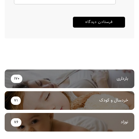
بارداری
170
خردسال و کودک
71
نوزاد
76