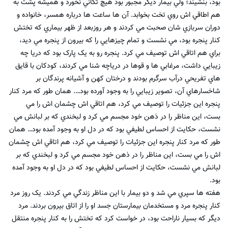
بود، بنشيند؛ ولي بيمار ديگر مجبور بود هيچ تکاني نخورد و هميشه پشت به
هم اطاقي اش روي تخت بخوابد. آن ها ساعت ها درباره همسر، خانواده و
دوران سربازي شان صحبت مي کردند و هر روزبعد از ظهر بيماري که تختش
کنار پنجره بود، مي نشست و تمام چيزهايي را که بيرون از پنجره مي ديد،
براي هم اتاقي اش توصيف مي کرد. پنجره رو به يک پارک بود که دريا چه
زيبايي داشت، مرغابي ها و قوها در درياچه شنا مي کردند، کودکان با قايق
هاي تفريحي درآب سرگرم بودند و درختان کهن و آشيانه پرندگان بر
شاخسارهاي آن، تصوير زيبايي را به وجود آورده بود…. همان طور که مرد کنار
پنجره اين جزئيات را توصيف مي کرد، هم اتاقي اش چشمان اش را مي
بست، اين مناظر را در ذهن خود مجسم مي کرد و لبخندي که بر لبانش مي
نشست، حکايت از احساس لطيفي بود که در دل او به وجود آمده بود… همان
طور که مرد کنار پنجره اين جزئيات را توصيف مي کرد، هم اتاقي اش چشمان
اش را مي بست، اين مناظر را در ذهن خود مجسم مي کرد و لبخندي که بر
لبانش مي نشست، حکايت از احساس لطيفي بود که در دل او به وجود آمده
بود.
هفته ها سپري مي شد و دو بيمار با اين مناظر زندگي مي کردند. يک روز مرد
کنار پنجره مرد و مستخدمان بيمارستان جسد او را از اتاق بيرون بردند. مرد
ديگر که بسيار ناراحت بود، در خواست کرد که تختش را به کنار پنجره منتقل