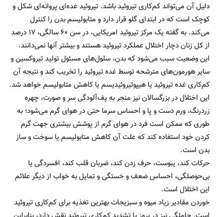
دلیل آن می‌تواند کم‌کاری تیروئید باشد. تیروئید غده‌ای پروانه‌ای شکل و
کوچک است که در ابتدای گلو قرار دارد و متابولیسم بدن را کنترل
می‌کند. به گفته یک مرکز تیروئید امریکایی، در سن ۶۰ سالگی، ۱۷ درصد
از کل زنان دچار اختلال عملکرد تیروئید هستند و بیشتر آنها نمی‌دانند.
این وضعیت سبب می‌شود که بدن، سلول‌های مسئول تولید تیروکسین و
سایر هورمون‌های مترشحه توسط غده تیروئید را تخریب کند و نتیجه آن
کم‌کاری غده تیروئید یا هیپوتیروئیدیسم یا کاهش متابولیسم خواهد شد.
این اختلال در بزرگسالان نیز منجر به پف‌آلودگی سر و صورت، چهره
زردرنگ، ورم دست و پا و احساس سرما حتی در هوای گرم می‌شود؛ به
طوری که ممکن است فرد در هوای گرم از پوشش بیشتری جهت گرم
کردن خود استفاده کند که علت آن کاهش متابولیسم یا سوخت و ساز
بدن است.
حرکات کند، یبوست، حرف زدن کند، ضربان قلب کند، افسردگی یا
بی‌حوصلگی، احساس ضعف و خستگی و تمایل به خواب از دیگر علائم
این اختلال است.
خوردن مقادیر زیاد میوه و سبزیجات بهترین تغذیه برای کم‌کاری تیروئید
است. حاملگی نیز در بروز یا تشدید کم‌کاری تیروئید نقش دارد، بنابراین