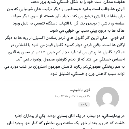
عفونت ممکن است خود را به شکل خستگي شديد بروز دهد.
آلرژي ها:جالب است بدانيد هيستامين و ديگر ترکيب ‌هاي شيميايي که بدن
براي مقابله با آلرژي ترشح مي‌ کند، خواب آور هستند.از سوي ديگر سرفه،
عطسه ي ناشي از بوييدن يک گل يا التهاب دستگاه تنفسي به دليل ورود
هاگ ‌ها به درون بيني سبب بي ‌خوابي مي ‌شود.
کم ‌خوني: اصلي‌ ترين کار گلبول‌ هاي قرمز رساندن اکسيژن از ريه‌ ها به ديگر
ارگان ‌ها است. وقتي فردي دچار کمبود گلبول قرمز مي ‌شود يا اختلالي در
عملکرد گلبول‌ ها پيش مي ‌آيد فرد دچار کم ‌خوني شده و در ضمن به قدري
احساس خستگي مي ‌کند که از انجام کارهاي معمول روزمره برنمي ‌آيد.
به‌ هم ريختگي هومورني:در زنان، کاهش هورمون استروژن در اغلب موارد مي
‌تواند سبب کاهش وزن و خستگي، اشتياق شود.
قوی باشیم...
20 فوریه 2016 در 12:15 ب.ظ
پاسخ
در بيمارستاني، دو بيمار، در يک اتاق بستري بودند. يکي از بيماران اجازه
داشت که هر روز بعد از ظهر يک ساعت روي تختش که کنار تنها پنجره اتاق