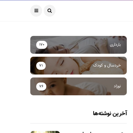
بارداری
170
خردسال و کودک
71
نوزاد
76
آخرین نوشته‌ها