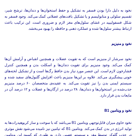
نخود به دلیل دارا بودن فسفر به تشکیل و حفظ استخوان‌ها و دندان‌ها، ترشح شیر،
تقسیم سلولی و متابولیسم و یا تشکیل بافت‌های عضلانی کمک می‌کند. وجود فسفر به
شکل فسفولیپید در غشای سلول‌های مغز لازم و ضروری است. این ترکیب باعث
ارتباط بیشتر سلول‌ها شده و عملکرد ذهنی و حافظه را بهبود می‌بخشد.
نخود و منیزیم
نخود سرشار از منیزیم است که به تقویت عضلات و همچنین انقباض و آرامش آن‌ها
کمک می‌کند. وجود منیزیم برای تقویت دندان‌ها و اسکلت بدن و همچنین کنترل
فشارخون لازم است. این عنصر مورد نیاز بدن حافظ رگ‌ها است و از تشکیل لخته‌های
خونی پیشگیری می‌کند. علاوه بر این‌ها منیزیم باعث افزایش گلبول‌های سفید شده و
سیستم ایمنی بدن را نیز تقویت می‌کند. به عقیده‌ی متخصصان ۶۰ درصد منیزیم
جذب‌شده در استخوان‌ها و دندان‌ها، ۲۸ درصد در ارگان‌ها و عضلات و ۱۲ درصد آن در
مایعات بدن قرار دارد.
نخود و ویتامین B1
نخود حاوی میزان قابل‌توجهی ویتامین B1 می‌باشد که با سوخت و ساز کربوهیدرات‌ها به
تولید انرژی در بدن کمک می‌کند. ویتامین B1 که تیامین نیز نامیده می‌شود نقش موثری
در جذب گلوکز توسط مغز و سیستم عصبی دارد. به طوری که کمبود این ویتامین