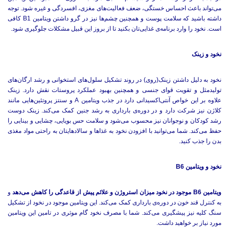
می‌تواند باعث احساس خستگی، ضعف فعالیت‌های مغزی، افسردگی و غیره شود. توجه
داشته باشید که سلامت پوست و همچنین چشم‌ها نیز در گرو داشتن ویتامین B1 کافی
است. نخود را وارد برنامه‌ی غذایی‌تان بکنید تا از بروز این قبیل مشکلات جلوگیری شود.
نخود و زینک
نخود به دلیل داشتن زینک(روی) در روند تشکیل سلول‌های استخوانی و رشد ارگان‌های
تولیدمثل و تقویت قوای جنسی و همچنین بهبود عملکرد پروستات نقش دارد. زینک
علاوه بر این خواص آنتی‌اکسیدانی دارد در جذب ویتامین A و سنتز پروتئین‌هایی مانند
کلاژن نیز شرکت دارد و در دوره‌ی بارداری به رشد جنین کمک می‌کند. زینک دوست
رشد کودکان و نوجوانان نیز محسوب می‌شود و سلامت حس بویایی، چشایی و بینایی را
حفظ می‌کند. شما می‌توانید با افزودن نخود به غذاها و سالادهایتان به راحتی مواد مغذی
بدن را جذب کنید.
نخود و ویتامین B6
ویتامین B6 موجود در نخود میزان استروژن و علائم پیش از قاعدگی را کاهش می‌دهد
و
به کنترل قند خون در دوره‌ی بارداری کمک می‌کند. این ویتامین موجود در نخود از تشکیل
سنگ کلیه نیز پیشگیری می‌کند. شما با مصرف نخود گام موثری در تامین این ویتامین
مورد نیاز بر خواهید داشت.