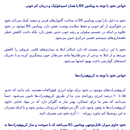
خواص نخود با توجه به ویتامین B9 یا همان اسیدفولیک و درمان کم خونی
نخود به دلیل دارا بودن ویتامین B9 به ساخت گلبول‌های قرمز و سفید کمک می‌کند نخود
در جلوگیری از کم خونی و حفظ سلامت پوست نقش دارد. ویتامین B9 موجود در نخود
علاوه بر اینکه در تقسیم سلولی و رشد خوب جنین نقش دارد بلکه باعث کاهش خطر
ناهنجاری‌های سیستم عصبی مرکزی جنین می‌شود.
نخود با این ترکیب مفیدی که دارد امکان ابتلا به بیماری‌های قلبی عروقی را کاهش
می‌دهد و از ابتلا به برخی از سرطان‌ها مانند سرطان خون پیشگیری کرده و با تحریک
اسیدهای گوارشی باعث بهبود اشتها می‌شود.
خواص نخود با توجه به کربوهیدرات‌ها
کربوهیدرات‌های موجود در نخود برای تولید انرژی فوق‌العاده هستند. باید بدانید که حدود
۵۵ تا ۶۰ درصد انرژی روزانه‌ی بدن ما از طریق کربوهیدرات‌ها تامین می‌شود. حتماً
می‌دانید که مغز ما برای عملکرد بهتر نیاز به گلوکز دارد که در مواد غذایی حاوی
کربوهیدرات‌ها به وفور وجود دارد. اگر می‌خواهید انرژی‌تان بیشتر شود و یا اینکه مغزتان
به این زودی‌ها کم نیاورد روزانه ۱۰۰ گرم نخود چی مصرف کنید.
نخود حاوی میزان قابل‌توجهی ویتامین B1 می‌باشد که با سوخت و ساز کربوهیدرات‌ها به