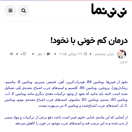
درمان کم خونی با نخود!
باران محتشم
29 جولای 2015
1 نظر
0
823
نخود از فیبرها، ویتامین B9، هیدرات‌کربن، آهن، فسفر، منیزیم، ویتامین B، پتاسیم،
زینک(روی)، پروتئین، ویتامین B6، کلسیم و اسیدهای چرب اشباع نشده‌ی پُلی تشکیل
شده است. البته باید بدانید که نخود از وجود ترکیبات مغذی دیگری مانند ویتامین E، آب،
ویتامین B3، سدیم، ویتامین B2، سلنیوم، اسیدهای چرب اشباع نشده‌ی مونو، ویتامین
C، یُد، اسیدهای چرب اشباع‌شده و ویتامین A نیز بی‌بهره نیست.
از آنجایی که این ماده‌ی غذایی حاوی فیبر است باعث دفع برخی از ترکیبات و مواد سمی
از بدن شده و به این ترتیب قند و اسیدهای چرب موجود در خون را کاهش می‌دهد.