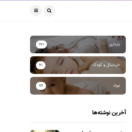
بارداری
170
خردسال و کودک
71
نوزاد
76
آخرین نوشته‌ها