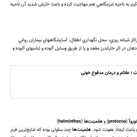
‌ به‌ ناحيه‌ شرمگاهي‌ هم‌ مهاجرت‌ كرده و باعث‌ خارش‌ شديد‌ آن‌ ناحيه‌
مراكز شبانه روزي، محل نگهداري اطفال، آسايشگاههاي بيماران رواني
هان در اثر خاراندن مقعد و يا از طريق وسايل آلوده و لباسهای آلوده و
؛ علائم و درمان مدفوع خونی
وزوآ
(
protozoa
) و
هلمینت‌ها
(
helminthes
)
و باعث ایجاد عفونت شود.
هلمینت‌ها
چند سلولی بوده که شایع‌ترین فرم