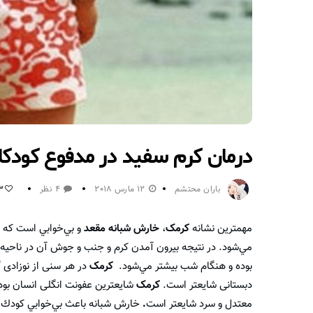
درمان کرم سفید در مدفوع کودکا
باران محتشم
12 مارس 2018
4 نظر
3
مهمترین نشانه
کرمک
،
خارش شبانه مقعد
و بي‌خوابي است كه در
مي‌شود. در نتيجه بيرون آمدن كرم و جنب و جوش آن در ناحي
بوده و هنگام شب بيشتر مي‌شود.
کرمک
در هر سنی از نوزادی 
دبستانی شایعتر است.
کرمک
شایعترین عفونت انگلی انسان بود
معتدل و سرد شایعتر است
.
خارش شبانه باعث بي‌خوابي كودك ش