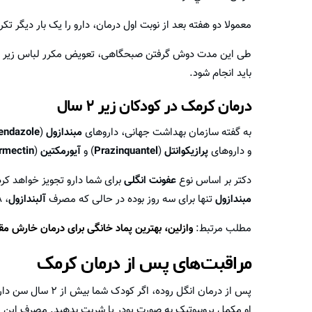
معمولا دو هفته بعد از نوبت اول درمان، دارو را یک بار دیگر تکرا
طی این مدت دوش گرفتن صبحگاهی، تعویض مکرر لباس زیر و ملح
باید انجام شود.
درمان کرمک در کودکان زیر ۲ سال
به گفته سازمان بهداشت جهانی، دارو‌های
مبندازول
(
endazole
و دارو‌های
پرازیکوانتل
(
Prazinquantel
) و
آیورمکتین
(
rmectin
دکتر بر اساس نوع
عفونت انگلی
برای شما دارو تجویز خواهد کرد.
مبندازول
تنها برای سه روز بوده در حالی که مصرف
آلبندازول
، ۲۸ روز طول خواهد کشید.
مطلب مرتبط:
وازلین، بهترین پماد خانگی برای درمان خارش م
مراقبت‌های پس از درمان کرمک
پس از درمان انگل رو
او مکمل پروبیوتیک به صورت پودر یا شربت بدهید. مصرف این