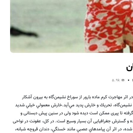
ن
5.9k
 اثر مهاجرت كرم ماده بارور از سوراخ نشيمن‌گاه به بيرون آشكار
ه نشيمن‌گاه، تحريك و خارش پديد مي‌آيد.خارش معمولي خيلي شديد
گرفته تا پیری ممکن است دیده شود ولی در سنین پیش دبستانی و
ه و گسترش جغرافیایی آن بسیار وسیع است. در کل، عفونت در نواحی
ده، در اثر آن پيامدهاي عصبي مانند خستگي، دندان قروچه شبانه،