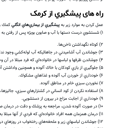
راه های پيشگيري از کرمک
عمل كردن به موارد زير به
پيشگيري از بيماري‌هاي انگلي
كمك زي
۱) شستشوي درست دستها با آب و صابون بويژه پس از رفتن به دستشويي و پيش از غذا خوردن
۲) كوتاه نگهداشتن ناخن‌ها.
۳) جوشاندن آب آشاميدني در جاهائيكه آب لوله‌كشي وجود ندارد.
۴) جوشاندن ظرفها و لباسها در خانواده‌اي كه فرد مبتلا در آن وجود دارد، (براي از بين بردن تخم انگل‌ها).
۵) جلوگيري از بازي كودكان با خاك آلوده و همچنين واداشتن آنها به شستن دستها با آب و صابون پس از هر بازي كردن.
۶) خودداري از خوردن آب آلوده و غذاهاي مشكوك.
۷) نخوردن سبزي خام در مناطق آلوده.
۸) استفاده نكردن از كود انساني در كشتزارهاي سبزي، جاليزها، صيفي‌كاريها و باغهاي ميوه.
۹) خودداري از اجابت مزاج در بيرون از دستشويي.
۱۰) در صورت آلوده شدن، مراجعه به پزشك و دقت در درمان صحيح بيماران.
۱۱) درمان همزمان همه افراد خانواده‌اي كه فردي از آنها مبتلا به انگل است.
۱۲) جوشاندن لباسهاي زير و ملحفه‌هاي رختخواب در روزهاي درمان.